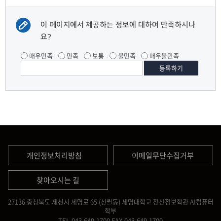
이 페이지에서 제공하는 정보에 대하여 만족하시나
요?
매우만족
만족
보통
불만족
매우불만족
개인정보처리방침
이메일무단수집거부
찾아오시는 길
27136 충청북도 제천시 세명로 65 (신월동) 세명대학교 전산정보학관 AI컴퓨터
학부
TEL.043.649.1700
FAX.043.649.1700