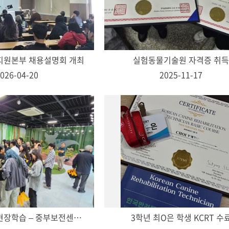
원본부 채용설명회 개최
실험동물기술원 자격증 취
026-04-20
2025-11-17
야생동물의학 현장학습 – 중부보전센터 방문 후기
3학년 최O은 학생 KCRT 수