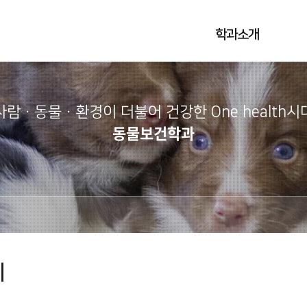
학과소개
사람·동물·환경이 더불어 건강한 One health시
동물보건학과
리