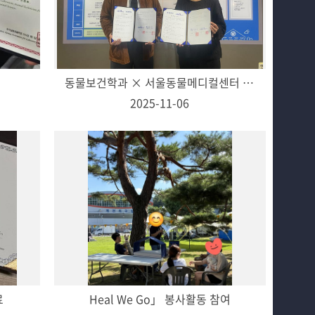
득
동물보건학과 × 서울동물메디컬센터 산학협력 MOU 체결
2025-11-06
료
Heal We Go」 봉사활동 참여