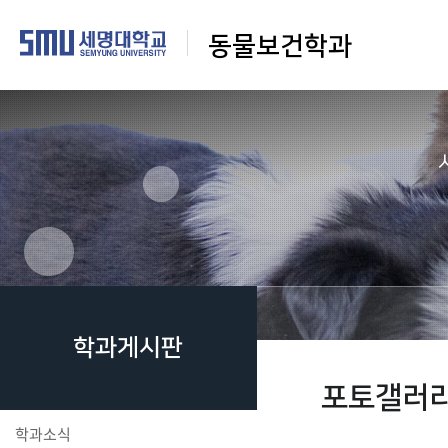
동물보건학과
학과게시판
포토갤러
학과소식