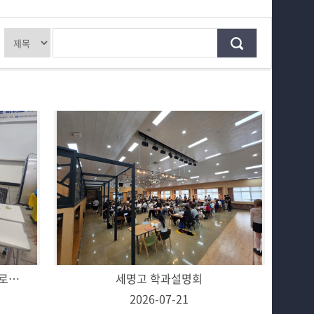
학과게시판
동아리 소개
관련사이트
취업정보게시판
홈페이지가이드
입시정보게시판
봉양중학교 학생 대상 진로체험 프로그램
세명고 학과설명회
2026-07-21