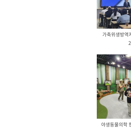
가축위생방역지
2