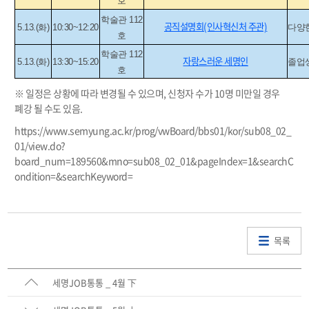
호
학술관 112
공직설명회(인사혁신처 주관)
5.13.(화)
10:30~12:20
다양한
호
학술관 112
자랑스러운 세명인
5.13.(화)
13:30~15:20
졸업생
호
※ 일정은 상황에 따라 변경될 수 있으며, 신청자 수가 10명 미만일 경우
폐강 될 수도 있음.
https://www.semyung.ac.kr/prog/vwBoard/bbs01/kor/sub08_02_
01/view.do?
board_num=189560&mno=sub08_02_01&pageIndex=1&searchC
ondition=&searchKeyword=
목록
세명JOB통통 _ 4월 下