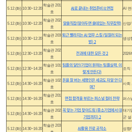
학술관 201
AI로 끝내는 취업준비 II:면접
5.12.(화)
10:30~12:20
AI 
호
학술관 202
알쓸직잡(알아두면 쓸데있는 직무잡학)
5.12.(화)
10:30~12:20
산업/
호
퇴근 빨라지는 AI 업무 스킬 (일잘러 되는
학술관 203
5.12.(화)
10:30~12:20
생성형
법) 2
호
학술관 202
전과에 대한 모든 것 2
5.12.(화)
12:30~13:20
202
호
팀플의 달인(기업이 원하는 팀플실력, 이
학술관 101
5.12.(화)
12:30~14:20
조직
렇게 만든다)
호
돈을 잘 버는 세명인은 세금도 자알 안 다
학술관 102
5.12.(화)
14:30~16:20
사회
며?
호
학술관 201
면접 합격을 부르는 퍼스널 컬러 전략
5.12.(화)
14:30~16:20
퍼스널
호
꼭 맞는 기업 찾아드림 (중소기업에서 대
학술관 202
대기업
5.12.(화)
14:30~16:20
기업까지) 2
호
군 설
학술관 203
AI활용 진로 공작소
5.12.(화)
14:30~16:20
성향/