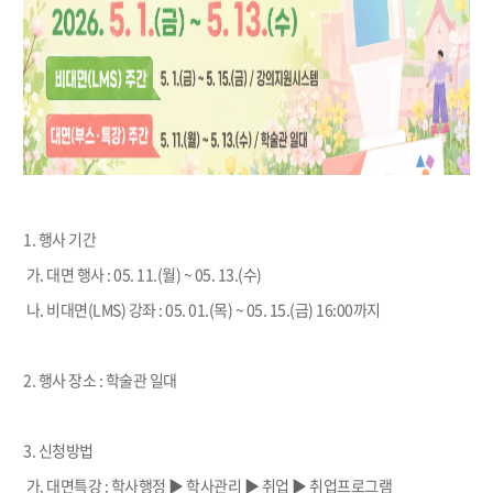
1.
행사 기간
가
.
대면 행사
: 05. 11.(
월
) ~ 05. 13.(수
)
나. 비대면(LMS) 강좌 : 05. 01.(목) ~ 05. 15.(금) 16:00까지
2.
행사 장소
:
학술관 일대
3.
신청방법
가
.
대면특강
:
학사행정 ▶ 학사관리
▶ 취업
▶ 취업프로그램