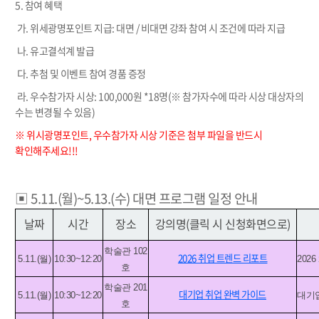
5. 참여 혜택
가
.
위세광명포인트 지급:
대면
/
비대면 강좌 참여 시 조건에 따라 지급
나. 유고결석계 발급
다
.
추첨 및 이벤트 참여 경품 증정
라
.
우수참가자 시상: 100,000원 *18명(※ 참가자수에 따라 시상 대상자의
수는 변경될 수 있음)
※ 위시광명포인트, 우수참가자 시상 기준은 첨부 파일을 반드시
확인해주세요!!!
▣ 5.11.(월)~5.13.(수) 대면 프로그램 일정 안내
날짜
시간
장소
강의명(클릭 시 신청화면으로)
학술관 102
2026 취업 트렌드 리포트
5.11.(월)
10:30~12:20
202
호
학술관 201
대기업 취업 완벽 가이드
5.11.(월)
10:30~12:20
대기업
호