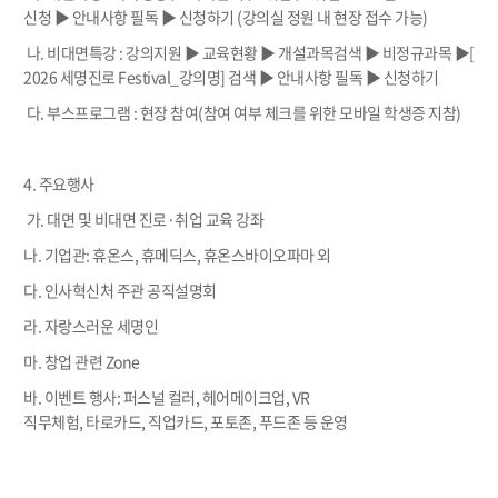
신청
▶ 안내사항 필독
▶ 신청하기
(
강의실 정원 내 현장 접수 가능
)
나
.
비대면특강
:
강의지원
▶
교육현황
▶ 개설과목검색
▶ 비정규과목
▶
[
2026 세명진로
Festival_
강의명
]
검색
▶ 안내사항 필독
▶ 신청하기
다
.
부스프로그램
:
현장 참여
(
참여 여부 체크를 위한 모바일 학생증 지참
)
4.
주요행사
가
. 대면 및 비대면
진로
·
취업 교육 강좌
나. 기업관: 휴온스, 휴메딕스, 휴온스바이오파마 외
다. 인사혁신처 주관 공직설명회
라. 자랑스러운 세명인
마. 창업 관련 Zone
바. 이벤트 행사:
퍼스널 컬러
,
헤어메이크업
, VR
직무체험,
타로카드
,
직업카드
,
포토존, 푸드존 등 운영