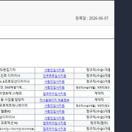
시영소식
공모전
입학/취업
학생 인터뷰
등록일 : 2026-06-07
AI
학과자랑
SNS소통
홈페이지가이드