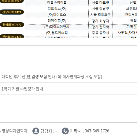
도 대학원 후기 신(편)입생 모집 안내 (학.석사연계과정 모집 포함)
도 1학기 기말 수업평가 안내
각영상디자인학과
담당자 :
-
연락처 :
043-649-1726