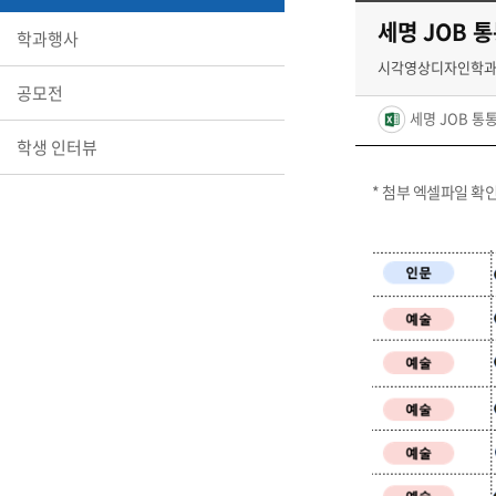
세명 JOB 
학과행사
시각영상디자인학
공모전
세명 JOB 통통
학생 인터뷰
* 첨부 엑셀파일 확