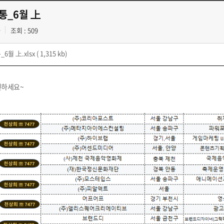
통통_6월 上
과
조회 : 509
_6월 上.xlsx
( 1,315 kb)
인하세요~