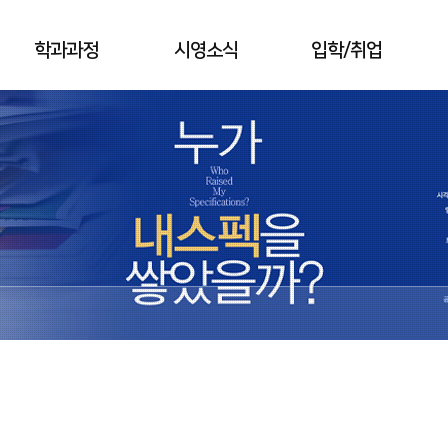
학과과정
시영소식
입학/취업