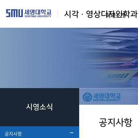
시각·영상디자인학과
학과소개
시영소식
공지사항
공지사항