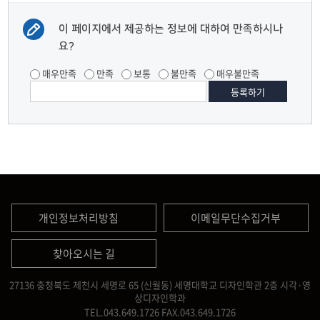
이 페이지에서 제공하는 정보에 대하여 만족하시나
요?
매우만족
만족
보통
불만족
매우불만족
개인정보처리방침
이메일무단수집거부
찾아오시는 길
27136 충청북도 제천시 세명로 65 (신월동) 세명대학교 디자인학관 2층 시각·영
상디자인학과
TEL.043.649.1726
FAX.043.649.1726