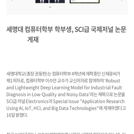
세명대 컴퓨터학부 학부생
, SCI
급 국제저널 논문
게재
세명대학교
(
총장 권동현
)
는 컴퓨터학부
4
학년에 재학중인 신재광씨가
제
1
저자로
,
컴퓨터학부 이수안 교수가 교신저자로 참여하여
‘Robust
and Lightweight Deep Learning Model for Industrial Fault
Diagnosis in Low-Quality and Noisy Data’
라는 제목으로 논문을
SCI
급 저널
Electronics
의
Special Issue "Application Research
Using AI, IoT, HCI, and Big Data Technologies"
에 게재하였다고
16
일 밝혔다
.