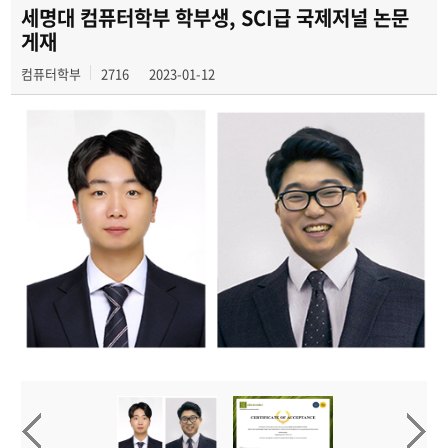
전공 동아리
세명대 컴퓨터학부 학부생, SCI급 국제저널 논문
게재
학부갤러리
컴퓨터학부
2716
2023-01-12