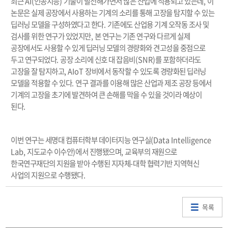
최근
AI(
인공지능
)
기술이 발전해가면서 많은 산업에 적용되고 있는데
,
이
논문은 실제 공장에서 사용하는 기계의 소리를 통해 고장을 탐지할 수 있는
딥러닝 모델을 구성하였다고 한다
.
기존에도 산업용 기계 오작동 조사 및
검사를 위한 연구가 있었지만
,
본 연구는 기존 연구와 다르게 실제
공장에서도 사용할 수 있게 딥러닝 모델의 경량화와 견고성을 중점으로
두고 연구되었다
.
공장 소리에 신호 대 잡음비
(SNR)
를 포함하더라도
고장을 잘 탐지하고
, AIoT
장비에서 동작할 수 있도록 경량화된 딥러닝
모델을 적용할 수 있다
.
연구 결과를 이용해 많은 산업과 제조 공장 등에서
기계의 고장을 초기에 발견하여 큰 손해를 막을 수 있을 것이라 예상이
된다
.
이번 연구는 세명대 컴퓨터학부 데이터지능 연구실
(Data Intelligence
Lab,
지도교수 이수안
)
에서 진행됐으며
,
교육부의 재원으로
한국연구재단의 지원을 받아 수행된 지자체
-
대학 협력기반 지역혁신
사업의 지원으로 수행됐다
.
목록