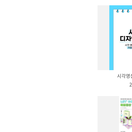
시각영
2