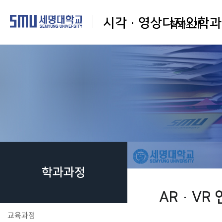
시각·영상디자인학과
학과소개
학과과정
AR·VR
교육과정