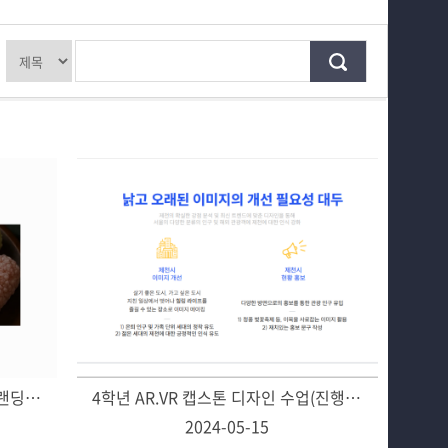
시영소식
전공교육 체계도
입학/취업
AR·VR 연계전공
AI
학과자랑
SNS소통
홈페이지가이드
호유당(제천약초한과)브랜드 리브랜딩- 수업과제
4학년 AR.VR 캡스톤 디자인 수업(진행과정)
2024-05-15