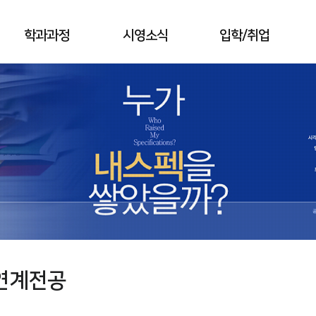
학과과정
시영소식
입학/취업
 연계전공