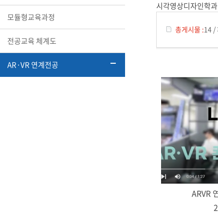
시각영상디자인학과 
모듈형교육과정
총게시물 :
14
/
전공교육 체계도
AR·VR 연계전공
ARVR
2