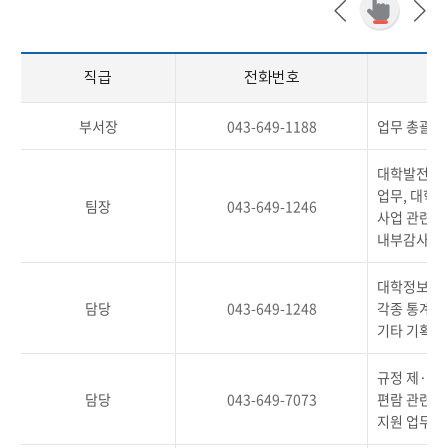
직급
전화번호
부서장
043-649-1188
업무 총괄
대학발전계획,
업무, 대학 
팀장
043-649-1246
사업 관련 업
내부감사 업
대학정보공시
담당
043-649-1248
각종 통계 업
기타 기획 
규정 제·개정
담당
043-649-7073
편람 관련 업
지원 업무, 