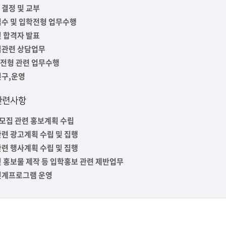
부속제천한방병원
부속충주한방병원
교환학생
결정 및 교부
교양교육 체계도
전공 체계도
비교과 
해외어학연수
장학제도
장학금신청ㆍ지급
장학캘린
접수 및 입학전형 업무수행
국외인턴십
기관
 합격자 발표
교수노동조합
내
자기설계 해외배낭연수
캠퍼스투어
오시는길
통학버스 안내
집관련 상담업무
통학버스 운행안내
전형 관련 업무수행
통학버스 출발장소
대학생 병무행정(군입영)
전역 후 복학
연구,운영
서발급
관련사항
대
예비군연대소개
전입신청안내
교육훈
실
모집 관련 홍보계획 수립
련 광고계획 수립 및 집행
TC)
ROTC란
학군단소개
련 행사계획 수립 및 집행
uidance
전과/복수(부)·학생설계
학생설계전공 사례
ROTC제도란?
지휘관 소개
 홍보물 제작 등 입학홍보 관련 제반업무
 안내 프
Q&A
제도의 특징
업무담당자 소개
연계프로그램 운영
임관식
학습활동
소대장 생활
봉사활동
후보생 및 임관 후 혜택
예도
교내교육 및 입영훈련
체육활동