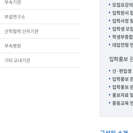
부속기관
모집요강의 
장학안내
입학원서 
부설연구소
기타 교내
입학사정 및
캠퍼스안
학칙규정
입학생 모
산학협력 산하기관
학생부종합
병무행정
대입전형 
부속병원
제ㆍ증명
발전기금
입학홍보 
기타 교내기관
예비군연
학사자료
신·편입생 
입학홍보 관
학군단(RO
입학홍보 관
Career G
홍보자료 및
(전공·진로
로그램)
중등교육 