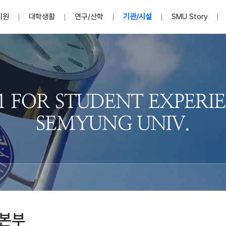
지원
대학생활
연구/산학
기관/시설
SMU Story
안내영상
단
표
MU
설립자발자취
입학홈페이지
인문예술대학
산학협력단 소개
이사장인사말
입학정보통합시스템(합격조회
연구지원
사회과학대학
지식재산권
법인소개
미디어콘텐츠창작학과
경찰학과
자매회사 및
외국어학부
행정학과
임원현황
지원
처
일반ㆍ경영행정복지대학원
학생상담/심리
교내학술연구비 지원
교육혁신·학생성공본부
일반공지
장학 및 학사안내
권익보호
국제학술지 논문게재 
대학혁신사업단
저널리즘대학원
사회봉사지원
입찰공고
아트앤산업디자인학과
법학과
이사회(개최
센터 및 조직소
실내디자인학과
부동산지적학과
학교법인 임
국제학술회의 참가경비 지원
교원(강사,겸임교원포함)채용정보
학술대회 참가
행사안내
규정집
시각·영상디자인학과
소방방재학과
onal
아
교직과정안내
교무연구처
기획실
학생처
연계전공
사무처
주요업무
패션디자인학과
경영학과
실
교직교육 목적 및 교육목표
연계전공안내
인사말
역대총장
봉사단운영
세명대학교 연구윤리
산학협력단
생명윤리위원회
공연예술학과
회계세무금융학과
이수안내
e-Book디자인ㆍ
제8,9대 총장 이용걸
영화웹툰애니메이션학과
글로벌물류학과
포츠 아카데
원처
취·창업지원처 소개
학생종합경력시스템
교직과목 해설
정밀의료인공지능
제6,7대 총장 김유성
미디어문화학부
호텔경영학과
업단
U
대학축제
학생자치기구
학생커뮤니티
신청서 다운로드
화장품생명융합학
학술정보원
학생활동
캠퍼스풍경
평생교육원
편집방송국
제5대 총장 김광림
관광경영학과
총학생회
천연물소재융합학
제4대 총장 염재선
항공서비스학과
eLap 다이
공자학원
총대의원회
제약바이오융합학
제3대 총장 권영우
광고홍보학과
MU
세명소식지
홍보동영상
홍보포스터
커뮤니티 연합회
AI천연물개발
초대학장 제1,2대 총장 김엽
사회복지학과
소
본부
AI천연물콘텐츠
dLap 또
인문사회과학연구소
한의학연구소
상담심리학과