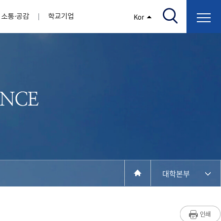
소통·공감
학교기업
Kor
/고지서출력/납부조회)
AI융합대학
부속기관
정보광장(자료실)
보건바이오대학
 기관
AI컴퓨터학부
간호학과
스마트IT학부
작업치료학과
지원
센터
대학일자리플러스센터
정보보호
학술저서발간 지원
장애학생지원센터
채용공고
인권센터
학습역량강화
, 회의록)
전기공학과
임상병리학과
개
소개
원과 친족관계에 있는 교직원 현황
전자공학과
바이오제약산업학부
경비 지원
부설연구소 학술회의 개최 경비 지원
취업진로상담
지원서비스
건축학과
바이오코스메틱학과
학생증발급
입학관리본부
수강신청
국제교류처
취ㆍ창업지원처
장애학생도우미
건설환경공학과
뷰티케어학과
수강신청
찾아오시는길
동물실험윤리위원회
환경에너지학과
바이오식품영양학부
제작학
동일과목전공인정
전기전자공학과
동물보건학과
세빈샵(온라인학생창업몰)
융합학
재수강
재난안전학과
생활체육학과
학생사회봉사
학생위원회
수강포기
학생생활관
보건진료소
예비군연대
보건안전공학과
반려동물산업학과
대학본부
계절학기
한의과대학
교양대학
연계전공
수강신청 장바구니 제도
자율전공학부
세명소개
라디오CM
출석/시험
성인학습자학과
저널리즘연구소
시험
라이프복지상담학과
입학/취업