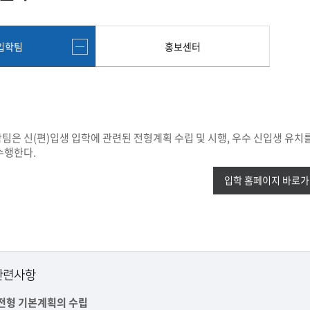
첨단바이오융합학
밥
인문사회과학연구소 소개
한의학연구소 소개
장
온라인접수시스템
건학이념
세명인재상
인재상과 5대핵
AI융합전공
연구소 조직
연구소 조직
스마트이차전지시
학술·연구활동 실적
학술·연구활동 실적
입학팀
홍보센터
센서반도체융합전
논문집
논문집 검색
진대회
일반ㆍ경영행정복지대학원
저널리즘대학원
학생생활관
온라인접수시스템
보건진료소
체육시설
Why SMU
세명대 History
대학연혁
공지사항 및 자료실
2020년대
연구소소개
원
2010년대
연구소 조직
2000년대
학술·연구활동 실적
은 신(편)입생 입학에 관련된 전형계획 수립 및 시행, 우수 신입생 유치를
1990년대
논문집 검색
국내대학 학점교류
전과ㆍ복수(부)전공
수행한다.
1980년대
전과
예결산공고(감사보고)
적립금운용현황
산하기관
입학 홈페이지 바로
복수(부)전공
산학협력단
세명창업보육센터
지역협
예산공고
결산공고
도심관광활성화센터
화장품·건강기능식품 임
대학평의원회
기금운용심의회
제천시어린이·사회복지급식관리지원센터
대학평의원회
기금운용심의회
제천시농촌협약지원센터
제천시농촌활력플
통학증(월 정기권) 이용 안내
통학버스 편도(월
대학평의원회 회의록
기금운용심의회 회의록
제천시탄소중립지원센터
관련사항
학적부사항정정
교육과정
CHARM인
국내외 교류현황
해외프로그램
전형 기본계획의 수립
기본방향
비전 및 전략설정과정
발전계