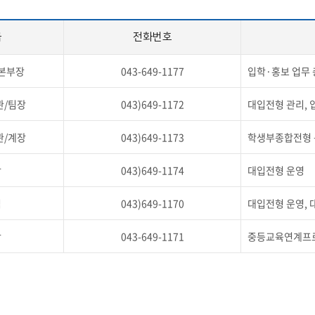
학군단 건물
급
전화번호
내
SETOPIA
컴퓨터 실습실
디지털자료실
본부장
043-649-1177
입학·홍보 업무
관/팀장
043)649-1172
대입전형 관리, 
관/계장
043)649-1173
학생부종합전형 운
장
043)649-1174
대입전형 운영
임
043)649-1170
대입전형 운영,
당
043-649-1171
중등교육연계프로