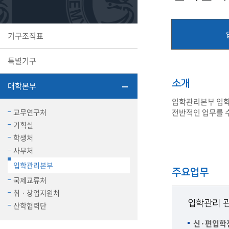
또꼬마김
학생복지
민송백일
세명교육
기구조직표
대학원
시설이용
해카톤 경
대학소개
특별기구
평생교육
소개
대학본부
입학관리본부 입학팀
교무연구처
전반적인 업무를 
기획실
산학협력 
학생처
사무처
입학관리본부
주요업무
통학버스
국제교류처
취ㆍ창업지원처
입학관리 
산학협력단
국제교류
세명2030+
신·편입학
부속병원