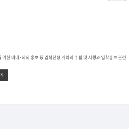
과
저널리즘연구소 소개
수업시간/결석계
건강생활학과(준비중)
심역량
구성원소개
전자출결
대학/대학원
스템공학
연구 및 자료실
강의건물 약자표시
공
출판물
성적
특별학점
학사지원
편의시설
교목/교화/교가
세명대 UI
대학현황
성적열람 및 정정,성적인정
편의점
상징물
심볼마크
교직원현황
대학생활
유급
학생식당
교가
로고타입
학생현황
학사경고
학생휴게실
전용색상
시설현황
연구/산학
학년/학기 재이수
서점
 위한 대내·외의 홍보 등 입학전형 계획의 수립 및 시행과 입학홍보 관련
시그니처
요람집
마이크로디그리
학·석사연계과정
우편취급국
세명 캐릭터
기관/시설
마이크로디그리 안내
복사실
업무추진비 집행내역
등록금심의위원회
가기
학적변동(휴학·복학·제적·재입학)
졸업(수료)
웰니스센터
력센터
기술사업화센터
중소기업산학협력센터
SMU Story
등록금심의위원회
휴학
졸업
65번가
등록금심의위원회 회의록
상시험센터(SMCTC)
ANCHOR사업단
복학
졸업연기
소통·공감
단양군어린이급식관리지원센터
자퇴
조기졸업
러스사업추진단
단양군농촌활성화지원센터
제적
졸업논문
, 금) 이용 안내
학교기업
재입학
학년별 수료학점
증제
홈페이지가이드
획 체계
교육 체계도
특성화 체계도