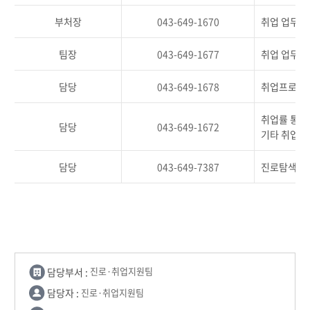
부처장
043-649-1670
취업 업무 
팀장
043-649-1677
취업 업무 
담당
043-649-1678
취업프로그램
취업률 통계
담당
043-649-1672
기타 취업관
담당
043-649-7387
진로탐색교과
담당부서 :
진로·취업지원팀
담당자 :
진로·취업지원팀