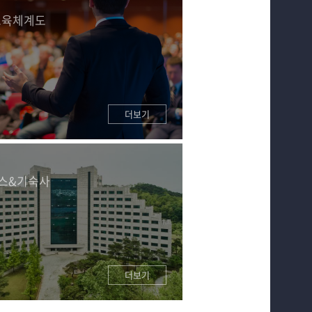
교육체계도
더보기
스&기숙사
더보기