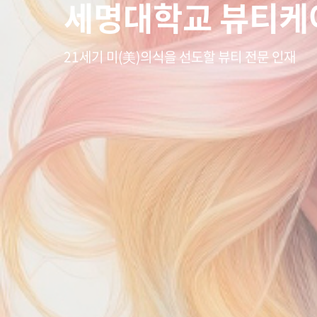
세명대학교 뷰티케
21세기 미(美)의식을 선도할 뷰티 전문 인재