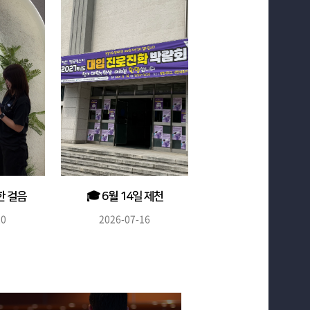
한 걸음
🎓 6월 14일 제천
..
대입박람회...
20
2026-07-16