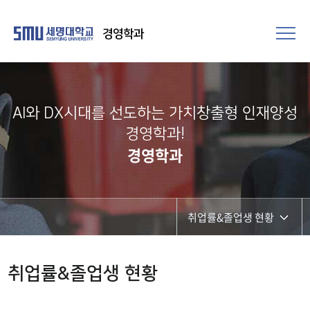
경영학과
AI와 DX시대를 선도하는 가치창출형 인재양성
경영학과!
경영학과
취업률&졸업생 현황
진로테크
취업률&졸업생 현황
취업률&졸업생 현황