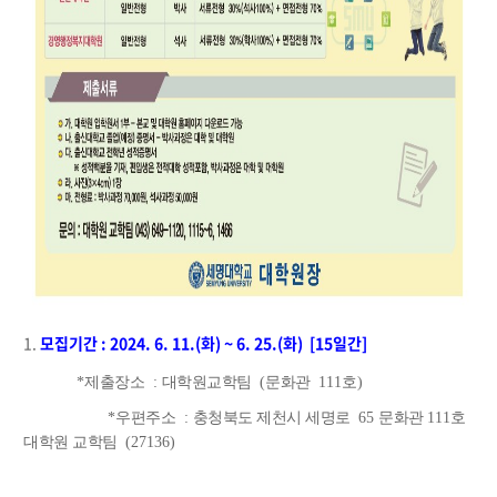
1.
모집기간
: 2024. 6. 11.(화
) ~ 6. 25.(화)
[15
일간
]
*
제출장소
:
대학원교학팀
(
문화관
111
호
)
*
우편주소
:
충청북도 제천시 세명로
65
문화관
111
호
대학원 교학팀
(27136)