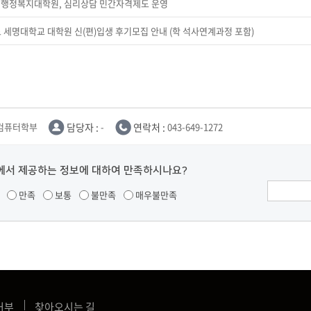
영행정복지대학원, 심리상담 민간자격제도 운영
도 세명대학교 대학원 신(편)입생 후기모집 안내 (학 석사연계과정 포함)
I컴퓨터학부
담당자 :
-
연락처 :
043-649-1272
에서 제공하는 정보에 대하여 만족하시나요?
만족
보통
불만족
매우불만족
거부
찾아오시는 길