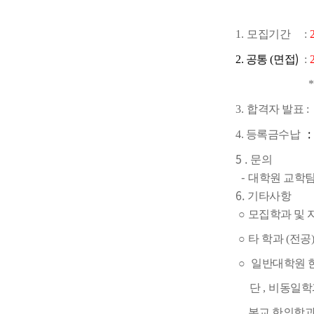
1.
모집기간
:
2
)
2. 공통
(
면접
:
3.
합격자 발표
:
4. 등록금수납
5 .
문의
-
대학원 교학
6.
기타사항
○
모집학과 및 
○
타 학과
(
전공
○
일반대학원 
단
,
비동일학
본교 한의학과