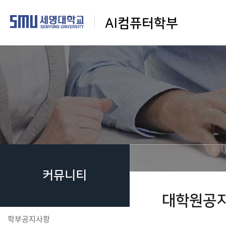
AI컴퓨터학부
커뮤니티
대학원공
학부공지사항