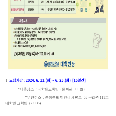
1.
모집기간
: 2024. 6. 11.(화
) ~ 6. 25.(화)
[15
일간
]
*
제출장소
:
대학원교학팀
(
문화관
111
호
)
*
우편주소
:
충청북도 제천시 세명로
65
문화관
111
호
대학원 교학팀
(27136)