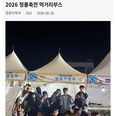
전공 동아리
2026 청룡축전 먹거리부스
컴퓨터학부
610
2026-05-26
학부갤러리