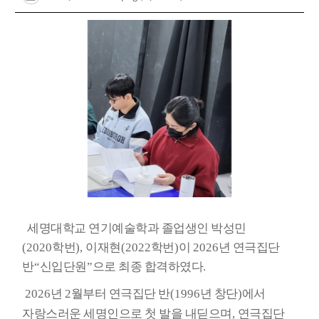
세명대학교 연기예술학과 졸업생인 박성민
(2020
학번
),
이재현
(2022
학번
)
이
2026
년 연극집단
반
“
신입단원
”
으로 최종 합격하였다
.
2026
년
2
월부터 연극집단 반
(1996
년 창단
)
에서
자랑스러운 세명인으로 첫 발을 내딛으며
,
연극집단