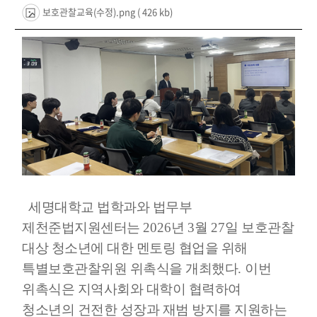
보호관찰교육(수정).png
( 426 kb)
세명대학교 법학과와 법무부
제천준법지원센터는
2026
년
3
월
27
일 보호관찰
대상 청소년에 대한 멘토링 협업을 위해
특별보호관찰위원 위촉식을 개최했다
.
이번
위촉식은 지역사회와 대학이 협력하여
청소년의 건전한 성장과 재범 방지를 지원하는