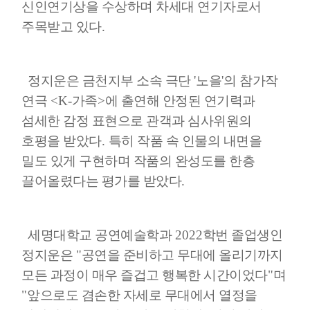
신인연기상을 수상하며 차세대 연기자로서
주목받고 있다
.
정지운은 금천지부 소속 극단
'
노을
'
의 참가작
연극
<K-
가족
>
에 출연해 안정된 연기력과
섬세한 감정 표현으로 관객과 심사위원의
호평을 받았다
.
특히 작품 속 인물의 내면을
밀도 있게 구현하며 작품의 완성도를 한층
끌어올렸다는 평가를 받았다
.
세명대학교 공연예술학과
2022
학번 졸업생인
정지운은
"
공연을 준비하고 무대에 올리기까지
모든 과정이 매우 즐겁고 행복한 시간이었다
"
며
"
앞으로도 겸손한 자세로 무대에서 열정을