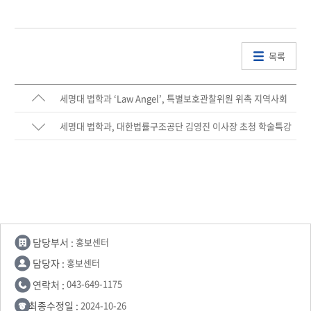
목록
세명대 법학과 ‘Law Angel’, 특별보호관찰위원 위촉 지역사회
연계 청소년 선도활동 지속… 실천적 법학교육 성과 확산
세명대 법학과, 대한법률구조공단 김영진 이사장 초청 학술특강
개최
담당부서 :
홍보센터
담당자 :
홍보센터
연락처 :
043-649-1175
최종수정일 :
2024-10-26