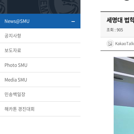
또꼬마김
학생복지
민송백일
세명교육
세명대 법학
News@SMU
대학원
시설이용
해카톤 경
대학소개
조회 : 905
공지사항
KakaoTalk
평생교육
보도자료
Photo SMU
산학협력 
Media SMU
민송백일장
통학버스
해카톤 경진대회
국제교류
세명2030+
부속병원