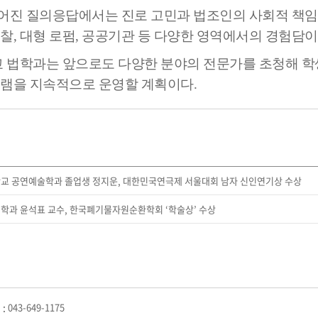
학군단 건물
어진 질의응답에서는 진로 고민과 법조인의 사회적 책임 
찰, 대형 로펌, 공공기관 등 다양한 영역에서의 경험담이
내
SETOPIA
컴퓨터 실습실
디지털자료실
법학과는 앞으로도 다양한 분야의 전문가를 초청해 학
램을 지속적으로 운영할 계획이다.
교 공연예술학과 졸업생 정지운, 대한민국연극제 서울대회 남자 신인연기상 수상
학과 윤석표 교수, 한국폐기물자원순환학회 ‘학술상’ 수상
:
043-649-1175