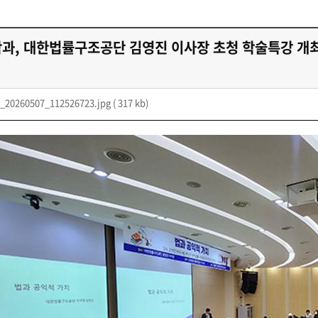
첨단바이오융합학
밥
인문사회과학연구소 소개
한의학연구소 소개
장
온라인접수시스템
건학이념
세명인재상
인재상과 5대핵
AI융합전공
연구소 조직
연구소 조직
스마트이차전지시
학술·연구활동 실적
학술·연구활동 실적
과, 대한법률구조공단 김영진 이사장 초청 학술특강 개
센서반도체융합전
논문집
논문집 검색
진대회
일반ㆍ경영행정복지대학원
저널리즘대학원
학생생활관
온라인접수시스템
보건진료소
체육시설
Why SMU
세명대 History
대학연혁
공지사항 및 자료실
2020년대
연구소소개
_20260507_112526723.jpg
( 317 kb)
원
2010년대
연구소 조직
2000년대
학술·연구활동 실적
1990년대
논문집 검색
국내대학 학점교류
전과ㆍ복수(부)전공
1980년대
전과
예결산공고(감사보고)
적립금운용현황
산하기관
복수(부)전공
산학협력단
세명창업보육센터
지역협
예산공고
결산공고
도심관광활성화센터
화장품·건강기능식품 임
대학평의원회
기금운용심의회
제천시어린이·사회복지급식관리지원센터
대학평의원회
기금운용심의회
제천시농촌협약지원센터
제천시농촌활력플
통학증(월 정기권) 이용 안내
통학버스 편도(월
대학평의원회 회의록
기금운용심의회 회의록
제천시탄소중립지원센터
학적부사항정정
교육과정
CHARM인
국내외 교류현황
해외프로그램
기본방향
비전 및 전략설정과정
발전계