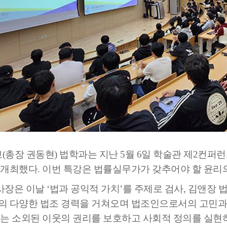
부속제천한방병원
부속충주한방병원
교환학생
교양교육 체계도
전공 체계도
비교과 
해외어학연수
장학제도
장학금신청ㆍ지급
장학캘린
국외인턴십
기관
교수노동조합
내
자기설계 해외배낭연수
캠퍼스투어
오시는길
통학버스 안내
통학버스 운행안내
통학버스 출발장소
대학생 병무행정(군입영)
전역 후 복학
서발급
대
예비군연대소개
전입신청안내
교육훈
실
TC)
ROTC란
학군단소개
uidance
총장 권동현) 법학과는 지난 5월 6일 학술관 제2컨
전과/복수(부)·학생설계
학생설계전공 사례
ROTC제도란?
지휘관 소개
 안내 프
Q&A
개최했다. 이번 특강은 법률실무가가 갖추어야 할 윤리
제도의 특징
업무담당자 소개
임관식
학습활동
장은 이날 ‘법과 공익적 가치’를 주제로 검사, 김앤장
소대장 생활
봉사활동
 다양한 법조 경력을 거쳐오며 법조인으로서의 고민과 
후보생 및 임관 후 혜택
예도
는 소외된 이웃의 권리를 보호하고 사회적 정의를 실현하
교내교육 및 입영훈련
체육활동