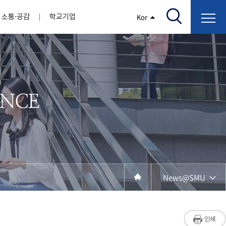
소통·공감
학교기업
Kor
/고지서출력/납부조회)
AI융합대학
부속기관
정보광장(자료실)
보건바이오대학
 기관
AI컴퓨터학부
간호학과
스마트IT학부
작업치료학과
지원
센터
대학일자리플러스센터
정보보호
학술저서발간 지원
장애학생지원센터
채용공고
인권센터
학습역량강화
, 회의록)
전기공학과
임상병리학과
개
소개
원과 친족관계에 있는 교직원 현황
전자공학과
바이오제약산업학부
경비 지원
부설연구소 학술회의 개최 경비 지원
취업진로상담
지원서비스
건축학과
바이오코스메틱학과
학생증발급
입학관리본부
수강신청
국제교류처
취ㆍ창업지원처
장애학생도우미
건설환경공학과
뷰티케어학과
수강신청
찾아오시는길
동물실험윤리위원회
환경에너지학과
바이오식품영양학부
제작학
동일과목전공인정
전기전자공학과
동물보건학과
세빈샵(온라인학생창업몰)
융합학
재수강
재난안전학과
생활체육학과
학생사회봉사
학생위원회
수강포기
학생생활관
보건진료소
예비군연대
보건안전공학과
반려동물산업학과
News@SMU
계절학기
한의과대학
교양대학
연계전공
수강신청 장바구니 제도
자율전공학부
세명소개
라디오CM
출석/시험
성인학습자학과
저널리즘연구소
시험
라이프복지상담학과
입학/취업