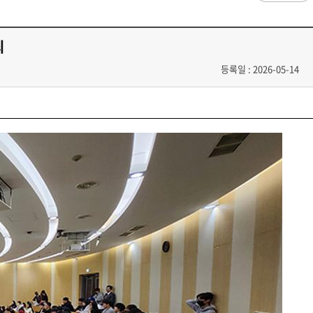
과
저널리즘연구소 소개
수업시간/결석계
건강생활학과(준비중)
심역량
구성원소개
전자출결
대학/대학원
스템공학
연구 및 자료실
강의건물 약자표시
최
공
출판물
성적
특별학점
학사지원
등록일 : 2026-05-14
편의시설
교목/교화/교가
세명대 UI
대학현황
성적열람 및 정정,성적인정
편의점
상징물
심볼마크
교직원현황
대학생활
유급
학생식당
교가
로고타입
학생현황
학사경고
학생휴게실
전용색상
시설현황
연구/산학
학년/학기 재이수
서점
시그니처
요람집
마이크로디그리
학·석사연계과정
우편취급국
세명 캐릭터
기관/시설
마이크로디그리 안내
복사실
업무추진비 집행내역
등록금심의위원회
학적변동(휴학·복학·제적·재입학)
졸업(수료)
웰니스센터
력센터
기술사업화센터
중소기업산학협력센터
SMU Story
등록금심의위원회
휴학
졸업
65번가
등록금심의위원회 회의록
상시험센터(SMCTC)
ANCHOR사업단
복학
졸업연기
소통·공감
단양군어린이급식관리지원센터
자퇴
조기졸업
러스사업추진단
단양군농촌활성화지원센터
제적
졸업논문
, 금) 이용 안내
학교기업
재입학
학년별 수료학점
증제
홈페이지가이드
획 체계
교육 체계도
특성화 체계도