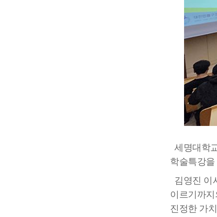
장학안내
기타 교내
캠퍼스안
학칙규정
병무행정
제ㆍ증명
발전기금
예비군연
학사자료
학군단(RO
Career G
세명대학교(
(전공·진로
학술특강을 
로그램)
김영진 이사
이르기까지의
진정한 가치