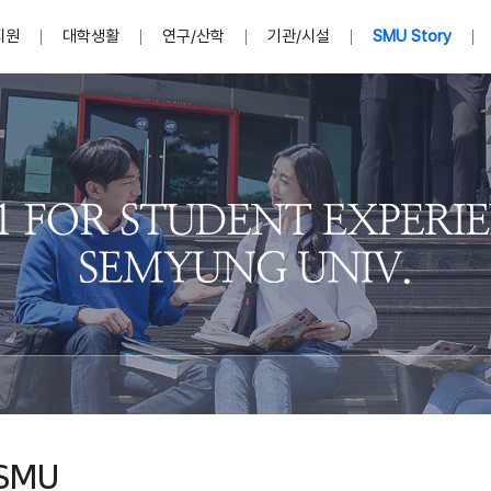
지원
대학생활
연구/산학
기관/시설
SMU Story
안내영상
단
표
MU
설립자발자취
입학홈페이지
인문예술대학
산학협력단 소개
이사장인사말
입학정보통합시스템(합격조회
연구지원
사회과학대학
지식재산권
법인소개
미디어콘텐츠창작학과
경찰학과
자매회사 및
외국어학부
행정학과
임원현황
지원
처
일반ㆍ경영행정복지대학원
학생상담/심리
교내학술연구비 지원
교육혁신·학생성공본부
일반공지
장학 및 학사안내
권익보호
국제학술지 논문게재 
대학혁신사업단
저널리즘대학원
사회봉사지원
입찰공고
아트앤산업디자인학과
법학과
이사회(개최
센터 및 조직소
실내디자인학과
부동산지적학과
학교법인 임
국제학술회의 참가경비 지원
교원(강사,겸임교원포함)채용정보
학술대회 참가
행사안내
규정집
시각·영상디자인학과
소방방재학과
onal
아
교직과정안내
교무연구처
기획실
학생처
연계전공
사무처
주요업무
패션디자인학과
경영학과
실
교직교육 목적 및 교육목표
연계전공안내
인사말
역대총장
봉사단운영
세명대학교 연구윤리
산학협력단
생명윤리위원회
공연예술학과
회계세무금융학과
이수안내
e-Book디자인ㆍ
제8,9대 총장 이용걸
영화웹툰애니메이션학과
글로벌물류학과
포츠 아카데
원처
취·창업지원처 소개
학생종합경력시스템
교직과목 해설
정밀의료인공지능
제6,7대 총장 김유성
미디어문화학부
호텔경영학과
업단
U
대학축제
학생자치기구
학생커뮤니티
신청서 다운로드
화장품생명융합학
학술정보원
학생활동
캠퍼스풍경
평생교육원
편집방송국
제5대 총장 김광림
관광경영학과
총학생회
천연물소재융합학
제4대 총장 염재선
항공서비스학과
eLap 다이
공자학원
총대의원회
제약바이오융합학
제3대 총장 권영우
광고홍보학과
MU
세명소식지
홍보동영상
홍보포스터
커뮤니티 연합회
AI천연물개발
초대학장 제1,2대 총장 김엽
사회복지학과
소
SMU
AI천연물콘텐츠
dLap 또
인문사회과학연구소
한의학연구소
상담심리학과