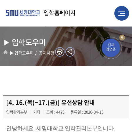
입학홈페이지
5
▶ 입학도우미
전체
팝업존
▶ 입학도우미
공지사항
[4. 16.(목)~17.(금)] 유선상담 안내
입학관리본부
기타
조회 : 4473
등록일 : 2026-04-15
안녕하세요. 세명대학교 입학관리본부입니다.