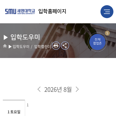
입학홈페이지
5
▶ 입학도우미
전체
팝업존
▶ 입학도우미
입학캘린더
2026년 8월
1
1 토요일