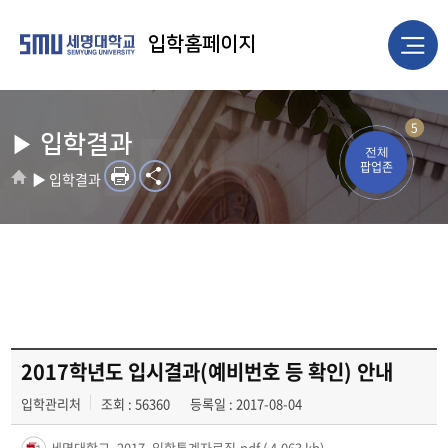
입학홈페이지
5
▶ 입학결과
전체
팝업존
▶ 입학결과
2017학년도 입시결과(예비번호 등 확인) 안내
입학관리처
조회 : 56360
등록일 : 2017-08-04
세명대학교_2017_입학통계자료집.pdf
( 4,063 kb)