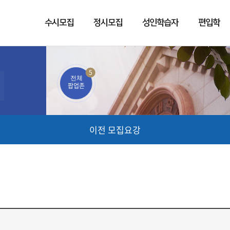
수시모집
정시모집
성인학습자
편입학
5
전체
팝업존
이전 모집요강