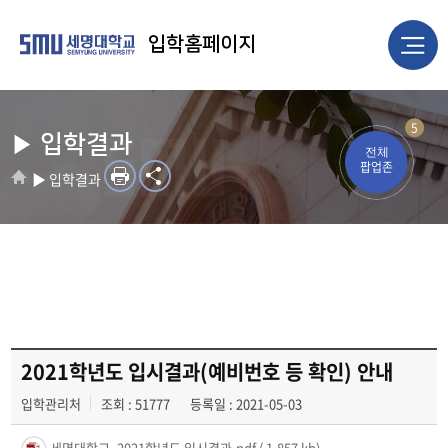
입학홈페이지
5
▶ 입학결과
전체
팝업존
▶ 입학결과
2021학년도 입시결과(예비번호 등 확인) 안내
입학관리처
조회 : 51777
등록일 : 2021-05-03
세명대학교_2021학년도 입시결과.pdf
( 1,857 kb)