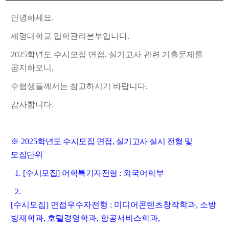
안녕하세요
.
세명대학교 입학관리본부입니다
.
2025
학년도 수시모집 면접, 실기고사 관련 기출문제를
공지하오니
,
수험생들께서는 참고하시기 바랍니다
.
감사합니다.
※
2025
학년도 수시모집 면접, 실기고사 실시 전형 및
모집단위
1. [
수시모집
]
어학특기자전형
: 외국어학부
2.
[
수시모집
]
면접우수자
전형
: 미디어콘텐츠창작학과,
소방
방재학과
,
호텔경영학과
,
항공서비스학과
,