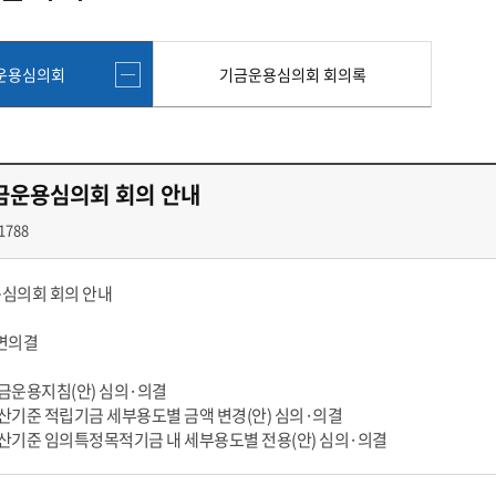
첨단바이오융합학
밥
인문사회과학연구소 소개
한의학연구소 소개
장
온라인접수시스템
건학이념
세명인재상
인재상과 5대핵
AI융합전공
연구소 조직
연구소 조직
스마트이차전지시
학술·연구활동 실적
학술·연구활동 실적
운용심의회
기금운용심의회 회의록
센서반도체융합전
논문집
논문집 검색
진대회
일반ㆍ경영행정복지대학원
저널리즘대학원
학생생활관
온라인접수시스템
보건진료소
체육시설
Why SMU
세명대 History
대학연혁
공지사항 및 자료실
2020년대
연구소소개
원
2010년대
연구소 조직
금운용심의회 회의 안내
2000년대
학술·연구활동 실적
1990년대
논문집 검색
1788
국내대학 학점교류
전과ㆍ복수(부)전공
1980년대
전과
예결산공고(감사보고)
적립금운용현황
산하기관
복수(부)전공
용심의회 회의 안내
산학협력단
세명창업보육센터
지역협
예산공고
결산공고
도심관광활성화센터
화장품·건강기능식품 임
서면의결
대학평의원회
기금운용심의회
제천시어린이·사회복지급식관리지원센터
대학평의원회
기금운용심의회
 기금운용지침(안) 심의·의결
제천시농촌협약지원센터
제천시농촌활력플
통학증(월 정기권) 이용 안내
통학버스 편도(월
 결산기준 적립기금 세부용도별 금액 변경(안) 심의·의결
대학평의원회 회의록
기금운용심의회 회의록
제천시탄소중립지원센터
 결산기준 임의특정목적기금 내 세부용도별 전용(안) 심의·의결
학적부사항정정
교육과정
CHARM인
국내외 교류현황
해외프로그램
기본방향
비전 및 전략설정과정
발전계