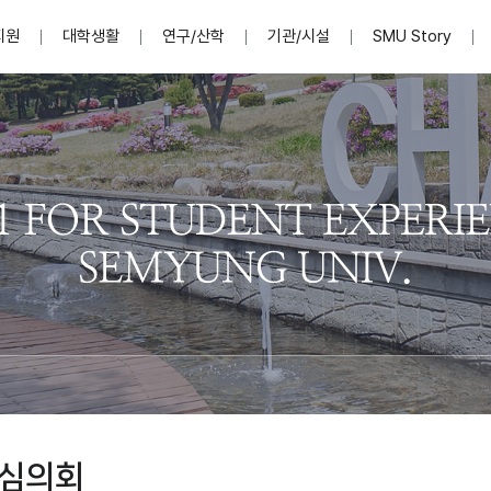
지원
대학생활
연구/산학
기관/시설
SMU Story
안내영상
단
표
MU
설립자발자취
입학홈페이지
인문예술대학
산학협력단 소개
이사장인사말
입학정보통합시스템(합격조회
연구지원
사회과학대학
지식재산권
법인소개
미디어콘텐츠창작학과
경찰학과
자매회사 및
외국어학부
행정학과
임원현황
지원
처
일반ㆍ경영행정복지대학원
학생상담/심리
교내학술연구비 지원
교육혁신·학생성공본부
일반공지
장학 및 학사안내
권익보호
국제학술지 논문게재 
대학혁신사업단
저널리즘대학원
사회봉사지원
입찰공고
아트앤산업디자인학과
법학과
이사회(개최
센터 및 조직소
실내디자인학과
부동산지적학과
학교법인 임
국제학술회의 참가경비 지원
교원(강사,겸임교원포함)채용정보
학술대회 참가
행사안내
규정집
시각·영상디자인학과
소방방재학과
onal
아
교직과정안내
교무연구처
기획실
학생처
연계전공
사무처
주요업무
패션디자인학과
경영학과
실
교직교육 목적 및 교육목표
연계전공안내
인사말
역대총장
봉사단운영
세명대학교 연구윤리
산학협력단
생명윤리위원회
공연예술학과
회계세무금융학과
이수안내
e-Book디자인ㆍ
제8,9대 총장 이용걸
영화웹툰애니메이션학과
글로벌물류학과
포츠 아카데
원처
취·창업지원처 소개
학생종합경력시스템
교직과목 해설
정밀의료인공지능
제6,7대 총장 김유성
미디어문화학부
호텔경영학과
업단
U
대학축제
학생자치기구
학생커뮤니티
신청서 다운로드
화장품생명융합학
학술정보원
학생활동
캠퍼스풍경
평생교육원
편집방송국
제5대 총장 김광림
관광경영학과
총학생회
천연물소재융합학
제4대 총장 염재선
항공서비스학과
eLap 다이
공자학원
총대의원회
제약바이오융합학
제3대 총장 권영우
광고홍보학과
MU
세명소식지
홍보동영상
홍보포스터
커뮤니티 연합회
AI천연물개발
초대학장 제1,2대 총장 김엽
사회복지학과
소
심의회
AI천연물콘텐츠
dLap 또
인문사회과학연구소
한의학연구소
상담심리학과