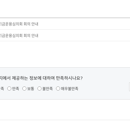
부속제천한방병원
부속충주한방병원
교환학생
교양교육 체계도
전공 체계도
비교과 
해외어학연수
장학제도
장학금신청ㆍ지급
장학캘린
국외인턴십
기관
교수노동조합
내
자기설계 해외배낭연수
 기금운용심의회 회의 안내
캠퍼스투어
오시는길
통학버스 안내
통학버스 운행안내
 기금운용심의회 회의 안내
통학버스 출발장소
대학생 병무행정(군입영)
전역 후 복학
서발급
대
예비군연대소개
전입신청안내
교육훈
실
지에서 제공하는 정보에 대하여 만족하시나요?
TC)
ROTC란
학군단소개
uidance
만족
만족
보통
불만족
매우불만족
전과/복수(부)·학생설계
학생설계전공 사례
ROTC제도란?
지휘관 소개
 안내 프
Q&A
제도의 특징
업무담당자 소개
임관식
학습활동
소대장 생활
봉사활동
후보생 및 임관 후 혜택
예도
교내교육 및 입영훈련
체육활동