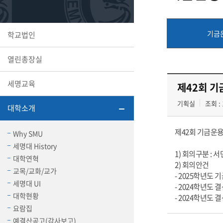
또꼬마김
학생복지
민송백일
세명교육
기금
학교법인
대학원
시설이용
해카톤 경
대학소개
열린총장실
평생교육
세명교육
제42회 기
기획실
조회 : 
대학소개
산학협력 
제42회 기금운
Why SMU
세명대 History
1) 회의구분 : 
대학연혁
2) 회의안건
교목/교화/교가
통학버스
- 2025학년도
세명대 UI
- 2024학년도
대학현황
- 2024학년도
국제교류
요람집
세명2030+
부속병원
예결산공고(감사보고)