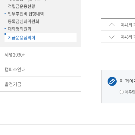
장학안내
적립금운용현황
업무추진비 집행내역
기타 교내
등록금심의위원회
캠퍼스안
제41회
학칙규정
대학평의원회
제43회
기금운용심의회
병무행정
제ㆍ증명
세명2030+
발전기금
예비군연
캠퍼스안내
학사자료
이 페이
학군단(RO
발전기금
Career G
매우
(전공·진로
로그램)