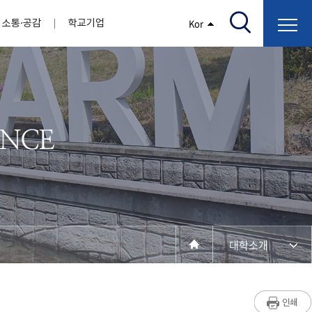
소통·공감
학교기업
Kor
/고지서출력/납부조회)
AI융합대학
부속기관
정보광장(자료실)
보건바이오대학
 기관
AI컴퓨터학부
간호학과
스마트IT학부
작업치료학과
지원
센터
대학일자리플러스센터
정보보호
학술저서발간 지원
장애학생지원센터
채용공고
인권센터
학습역량강화
, 회의록)
전기공학과
임상병리학과
개
소개
원과 친족관계에 있는 교직원 현황
전자공학과
바이오제약산업학부
경비 지원
부설연구소 학술회의 개최 경비 지원
취업진로상담
지원서비스
건축학과
바이오코스메틱학과
학생증발급
입학관리본부
수강신청
국제교류처
취ㆍ창업지원처
장애학생도우미
건설환경공학과
뷰티케어학과
수강신청
찾아오시는길
동물실험윤리위원회
환경에너지학과
바이오식품영양학부
제작학
동일과목전공인정
전기전자공학과
동물보건학과
세빈샵(온라인학생창업몰)
융합학
재수강
재난안전학과
생활체육학과
학생사회봉사
학생위원회
수강포기
학생생활관
보건진료소
예비군연대
보건안전공학과
반려동물산업학과
대학소개
계절학기
한의과대학
교양대학
연계전공
수강신청 장바구니 제도
자율전공학부
세명소개
라디오CM
출석/시험
성인학습자학과
저널리즘연구소
시험
라이프복지상담학과
입학/취업