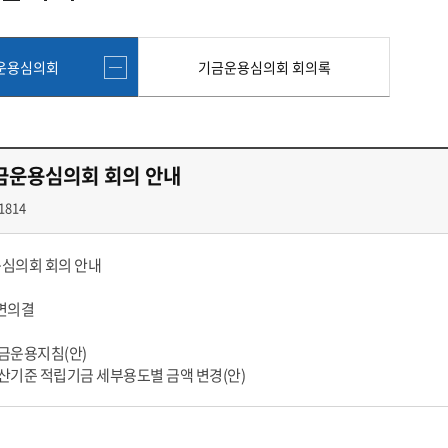
첨단바이오융합학
밥
인문사회과학연구소 소개
한의학연구소 소개
장
온라인접수시스템
건학이념
세명인재상
인재상과 5대핵
AI융합전공
연구소 조직
연구소 조직
스마트이차전지시
학술·연구활동 실적
학술·연구활동 실적
일반ㆍ경영행정복지대학원
저널리즘대학원
운용심의회
기금운용심의회 회의록
센서반도체융합전
논문집
논문집 검색
진대회
학생생활관
온라인접수시스템
보건진료소
체육시설
Why SMU
세명대 History
대학연혁
공지사항 및 자료실
원
2020년대
연구소소개
2010년대
연구소 조직
금운용심의회 회의 안내
2000년대
학술·연구활동 실적
1990년대
논문집 검색
1814
국내대학 학점교류
전과ㆍ복수(부)전공
1980년대
전과
예결산공고(감사보고)
적립금운용현황
산하기관
복수(부)전공
용심의회 회의 안내
산학협력단
세명창업보육센터
지역협
예산공고
결산공고
도심관광활성화센터
화장품·건강기능식품 임
서면의결
대학평의원회
기금운용심의회
제천시어린이·사회복지급식관리지원센터
대학평의원회
기금운용심의회
기금운용지침(안)
제천시농촌협약지원센터
제천시농촌활력플
통학증(월 정기권) 이용 안내
통학버스 편도(월
 결산기준 적립기금 세부용도별 금액 변경(안)
대학평의원회 회의록
기금운용심의회 회의록
제천시탄소중립지원센터
학적부사항정정
교육과정
CHARM인
국내외 교류현황
해외프로그램
기본방향
비전 및 전략설정과정
발전계