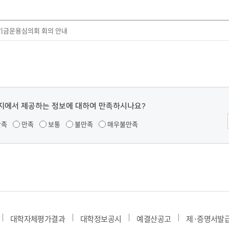
부속제천한방병원
부속충주한방병원
교환학생
교양교육 체계도
전공 체계도
비교과 
해외어학연수
장학제도
장학금신청ㆍ지급
장학캘린
국외인턴십
 기금운용심의회 회의 안내
기관
교수노동조합
내
자기설계 해외배낭연수
캠퍼스투어
오시는길
통학버스 안내
통학버스 운행안내
통학버스 출발장소
대학생 병무행정(군입영)
전역 후 복학
서발급
대
지에서 제공하는 정보에 대하여 만족하시나요?
예비군연대소개
전입신청안내
교육훈
실
만족
만족
보통
불만족
매우불만족
TC)
ROTC란
학군단소개
uidance
전과/복수(부)·학생설계
학생설계전공 사례
ROTC제도란?
지휘관 소개
 안내 프
Q&A
제도의 특징
업무담당자 소개
임관식
학습활동
소대장 생활
봉사활동
후보생 및 임관 후 혜택
예도
대학자체평가결과
대학정보공시
예결산공고
제·증명서발
교내교육 및 입영훈련
체육활동