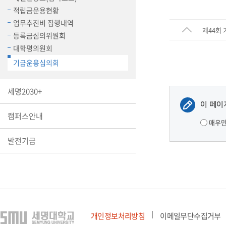
장학안내
적립금운용현황
업무추진비 집행내역
제44회
기타 교내
등록금심의위원회
캠퍼스안
학칙규정
대학평의원회
기금운용심의회
병무행정
제ㆍ증명
세명2030+
발전기금
예비군연
이 페이
캠퍼스안내
학사자료
매우
학군단(RO
발전기금
Career G
(전공·진로
로그램)
개인정보처리방침
이메일무단수집거부