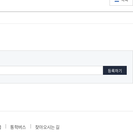
교육체계
더
국가장학금·학자금대출
국외여행/유학
병무관련사이트
련안내
훈련연기/보류안내
훈련장 안내
지원안내
공지사항
전공 관련
진로 컨설팅 우수사례
지원/선발절차
모집일정
전공·진로 안내영상
선발방법
선발요소/배점
지원자격
급
통학버스
찾아오시는 길
세부선발방법