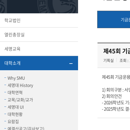
또꼬마김
학생복지
민송백일
세명교육
대학원
기금
학교법인
시설이용
해카톤 경
대학소개
열린총장실
평생교육
세명교육
제45회 기
기획실
조회 : 
대학소개
산학협력 
제45회 기금운
Why SMU
세명대 History
1) 회의구분 : 
대학연혁
2) 회의안건
교목/교화/교가
통학버스
- 2026학년도 
세명대 UI
- 2025학년도
대학현황
국제교류
요람집
세명2030+
부속병원
예결산공고(감사보고)