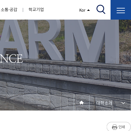
소통·공감
학교기업
Kor
/고지서출력/납부조회)
AI융합대학
부속기관
정보광장(자료실)
보건바이오대학
 기관
AI컴퓨터학부
간호학과
스마트IT학부
작업치료학과
지원
센터
대학일자리플러스센터
정보보호
학술저서발간 지원
장애학생지원센터
채용공고
인권센터
학습역량강화
, 회의록)
전기공학과
임상병리학과
개
소개
원과 친족관계에 있는 교직원 현황
전자공학과
바이오제약산업학부
경비 지원
부설연구소 학술회의 개최 경비 지원
취업진로상담
지원서비스
건축학과
바이오코스메틱학과
학생증발급
입학관리본부
수강신청
국제교류처
취ㆍ창업지원처
장애학생도우미
건설환경공학과
뷰티케어학과
수강신청
찾아오시는길
동물실험윤리위원회
환경에너지학과
바이오식품영양학부
제작학
동일과목전공인정
전기전자공학과
동물보건학과
세빈샵(온라인학생창업몰)
융합학
재수강
재난안전학과
생활체육학과
학생사회봉사
학생위원회
수강포기
학생생활관
보건진료소
예비군연대
보건안전공학과
반려동물산업학과
대학소개
계절학기
한의과대학
교양대학
연계전공
수강신청 장바구니 제도
자율전공학부
성인학습자학과
세명소개
라디오CM
출석/시험
라이프복지상담학과
저널리즘연구소
시험
건강생활학과
입학/취업