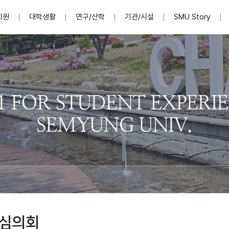
지원
대학생활
연구/산학
기관/시설
SMU Story
안내영상
단
표
MU
설립자발자취
입학홈페이지
인문예술대학
산학협력단 소개
이사장인사말
입학정보통합시스템(합격조회
연구지원
사회과학대학
지식재산권
법인소개
미디어콘텐츠창작학과
경찰학과
자매회사 및
외국어학부
행정학과
임원현황
지원
처
일반ㆍ경영행정복지대학원
학생상담/심리
교내학술연구비 지원
교육혁신·학생성공본부
일반공지
장학 및 학사안내
권익보호
국제학술지 논문게재 
대학혁신사업단
저널리즘대학원
사회봉사지원
입찰공고
아트앤산업디자인학과
법학과
이사회(개최
센터 및 조직소
실내디자인학과
부동산지적학과
학교법인 임
국제학술회의 참가경비 지원
교원(강사,겸임교원포함)채용정보
학술대회 참가
행사안내
규정집
시각·영상디자인학과
소방방재학과
onal
아
교직과정안내
교무연구처
기획실
학생처
연계전공
사무처
주요업무
패션디자인학과
경영학과
실
교직교육 목적 및 교육목표
연계전공안내
인사말
역대총장
봉사단운영
세명대학교 연구윤리
산학협력단
생명윤리위원회
공연예술학과
회계세무금융학과
이수안내
e-Book디자인ㆍ
제8,9대 총장 이용걸
영화웹툰애니메이션학과
글로벌물류학과
포츠 아카데
원처
취·창업지원처 소개
학생종합경력시스템
교직과목 해설
정밀의료인공지능
제6,7대 총장 김유성
미디어문화학부
호텔경영학과
업단
U
대학축제
학생자치기구
학생커뮤니티
신청서 다운로드
화장품생명융합학
학술정보원
학생활동
캠퍼스풍경
평생교육원
편집방송국
제5대 총장 김광림
관광경영학과
총학생회
천연물소재융합학
제4대 총장 염재선
항공서비스학과
eLap 다이
공자학원
총대의원회
제약바이오융합학
제3대 총장 권영우
광고홍보학과
MU
세명소식지
홍보동영상
홍보포스터
커뮤니티 연합회
AI천연물개발
초대학장 제1,2대 총장 김엽
사회복지학과
소
심의회
AI천연물콘텐츠
dLap 또
인문사회과학연구소
한의학연구소
상담심리학과