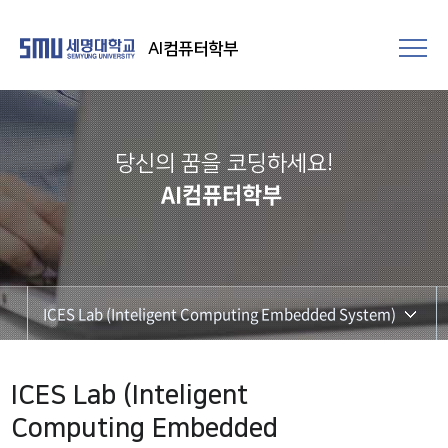
AI컴퓨터학부
당신의 꿈을 코딩하세요!
AI컴퓨터학부
ICES Lab (Inteligent Computing Embedded System)
DI Lab
ICES Lab (Inteligent
ICES Lab (Inteligent Computing Embedded System)
Computing Embedded