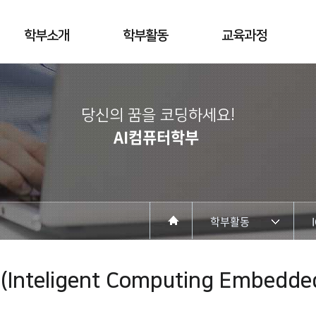
학부소개
학부활동
교육과정
당신의 꿈을 코딩하세요!
AI컴퓨터학부
학부활동
학부소개
D
 (Inteligent Computing Embedde
학부활동
I