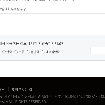
C 학술대회 우수상 수상
에서 제공하는 정보에 대하여 만족하시나요?
만족
보통
불만족
매우불만족
거부
찾아오시는 길
신월동) 세명대학교 전산정보학관 AI컴퓨터학부
TEL.043.649.1700
FAX.043.
rsity ALL RIGHTS RESERVED.