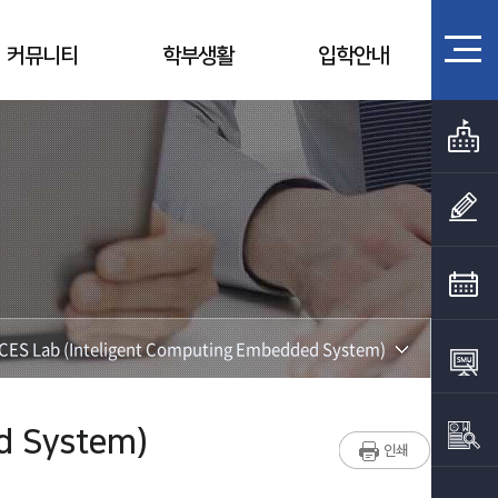
커뮤니티
학부생활
입학안내
ICES Lab (Inteligent Computing Embedded System)
I Lab
d System)
CES Lab (Inteligent Computing Embedded System)