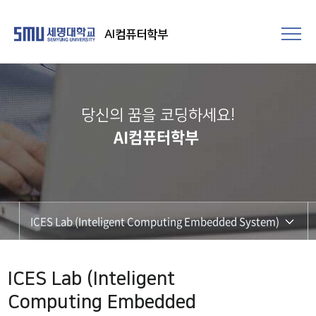
AI컴퓨터학부
당신의 꿈을 코딩하세요!
AI컴퓨터학부
ICES Lab (Inteligent Computing Embedded System)
DI Lab
ICES Lab (Inteligent
ICES Lab (Inteligent Computing Embedded System)
Computing Embedded