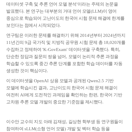
데이터셋 구축 및 추론 언어 모델 분석
'
이라는 주제의 논문을
발표했다
.
본 연구는 대부분의 거대 언어 모델
(LLM)
이 영어
중심으로 학습되어 고난이도의 한국어 시험 문제 해결에 한계를
보인다는 점에서 시작되었다
.
연구팀은 이러한 문제를 해결하기 위해
2014
년부터
2024
년까지
11
년간의
9
급 국가직 및 지방직 공무원 시험 문제 총
18,020
개를
수집하고 정제하여
'K-GovExam'
데이터셋을 구축했다
.
특히
,
단순한 정답과 질문의 쌍을 넘어
,
모델이 논리적 추론 과정을
학습할 수 있도록 중간 추론 단계를 포함한 학습 데이터를 자동
생성한 것이 핵심이다
.
이 데이터셋을
OpenAI
상용 모델과 공개된
Qwen2.5
기반
모델에 학습시킨 결과
,
고난이도의 한국어 시험 문제 해결이
여전히
AI
에게 도전적인 과제임을 확인하는 한편
,
한국어 기반
고차원 추론 모델 개발의 중요한 기준점을 제시했다
.
이수안 교수의 지도 아래 김재성
,
길상현 학부생 등 연구원들이
참여하여
sLLM(
소형 언어 모델
)
개발 및 벡터 학습 등을