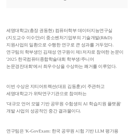
세명대학교
(
총장 권동현
)
컴퓨터학부 데이터지능연구실
(
지도교수 이수안
)
이 중소벤처기업부의 기술개발
(R&D)
지원사업의 일환으로 수행한 연구로 큰 성과를 거두었다
.
연구팀의 학부생인 김재성 연구원이 제
1
저자로 참여한 논문이
'2025
한국컴퓨터종합학술대회 학부생
/
주니어
논문경진대회
'
에서 최우수상을 수상하는 쾌거를 이루었다
.
이번 수상은 지티어트렉션
(
대표 김동훈
)
이 주관하고
세명대학교가 위탁연구기관으로 참여하는
'
대규모 언어 모델 기반 공무원 수험생의
AI
학습지원 플랫폼
'
개발 사업의 성공적인 중간 결과물이다
.
연구팀은
'K-GovExam:
한국 공무원 시험 기반
LLM
평가용