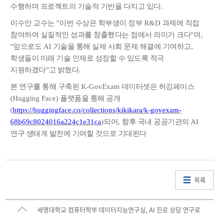
수행하며 프로젝트의 기술적 기반을 다지고 있다
.
이수안 교수는
"
이번 수상은 학부생이 정부
R&D
과제에 직접
참여하여 실질적인 성과를 창출했다는 점에서 의미가 크다
"
며
,
"
앞으로도
AI
기술을 통해 실제 사회 문제 해결에 기여하고
,
학생들이 미래 기술 인재로 성장할 수 있도록 적극
지원하겠다
"
고 밝혔다
.
본 연구를 통해 구축된
K-GovExam
데이터셋은 허깅페이스
(Hugging Face)
플랫폼을 통해 공개
(
https://huggingface.co/collections/kikikara/k-govexam-
68b69c8024016a224c1e31ca
)
되어
,
향후 국내 공공기관의
AI
연구 생태계 발전에 기여할 것으로 기대된다
목록
세명대학교 컴퓨터학부 데이터지능연구실, AI 진로 상담 연구로