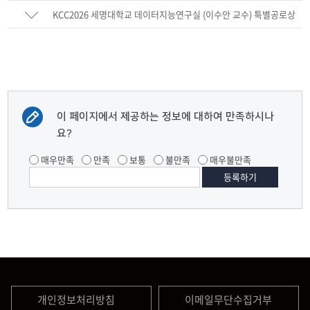
2025 한국컴퓨터종합학술대회 우수상 수상
KCC2026 세명대학교 데이터지능연구실 (이수안 교수) 특별공로상
수상
이 페이지에서 제공하는 정보에 대하여 만족하시나
요?
매우만족
만족
보통
불만족
매우불만족
개인정보처리방침
이메일무단수집거부