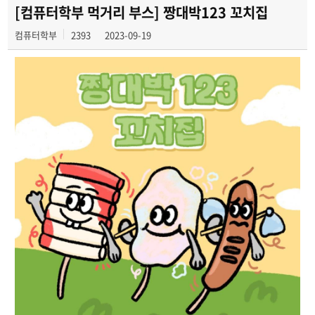
전공 동아리
[컴퓨터학부 먹거리 부스] 짱대박123 꼬치집
컴퓨터학부
2393
2023-09-19
학부갤러리