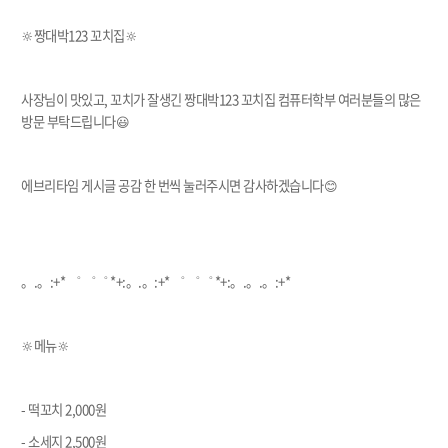
🔆짱대박123 꼬치집🔆
사장님이 맛있고, 꼬치가 잘생긴 짱대박123 꼬치집 컴퓨터학부 여러분들의 많은
방문 부탁드립니다😃
에브리타임 게시글 공감 한 번씩 눌러주시면 감사하겠습니다😊
。.。:+* ゜ ゜゜ *+:。.。:+* ゜ ゜゜ *+:。.。.。:+*
🔆메뉴🔆
- 떡꼬치 2,000원
- 소세지 2,500원