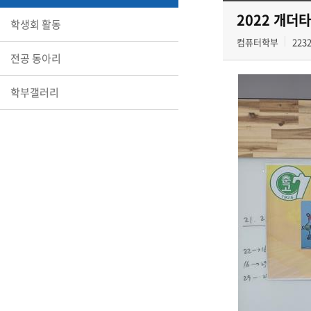
2022 개더
학생회 활동
컴퓨터학부
223
전공 동아리
학부갤러리