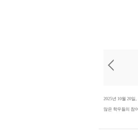
2025
년
10
월
20
일
,
많은 학우들의 참여