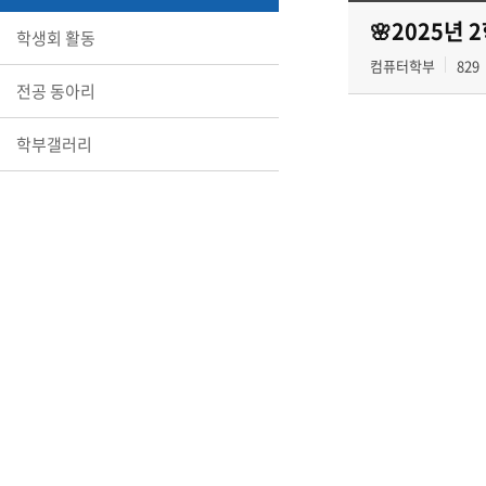
🌸2025년
학생회 활동
컴퓨터학부
829
전공 동아리
학부갤러리