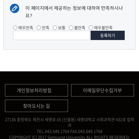
이 페이지에서 제공하는 정보에 대하여 만족하시나
요?
매우만족
만족
보통
불만족
매우불만족
개인정보처리방침
이메일무단수집거부
찾아오시는 길
27136 충청북도 제천시 세명로 65 (신월동) 세명대학교 사회과학관 432호 법학
과
TEL.043.649.1764
FAX.043.649.1764
COPYRIGHT (C) 2017 Semyung University ALL RIGHTS RESERVED.