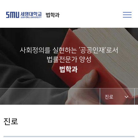
법학과
사회정의를 실현하는 ‘공공인재’로서
법률전문가 양성​
법학과
진로
인사말
진로
학과연혁