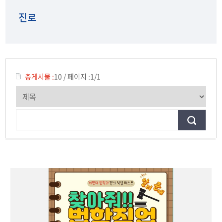
학과소개
진로
진로
위치/연락처
총게시물 :
10
/
페이지 :
1/1