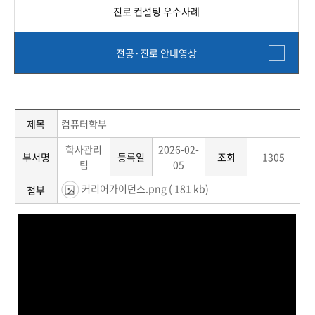
진로 컨설팅 우수사례
전공·진로 안내영상
제목
컴퓨터학부
학사관리
2026-02-
부서명
등록일
조회
1305
팀
05
커리어가이던스.png
( 181 kb)
첨부