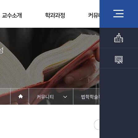
교수소개
학과과정
커뮤니티
​
커뮤니티
법학학술특강
학과안내
모의재판
교수소개
법학학술캠프