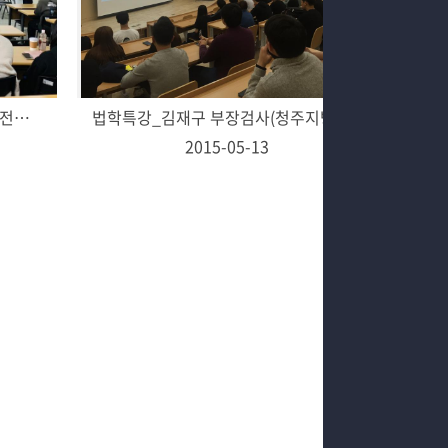
법학특강_김상수(서강대학교 법학전문대학원 교수)
법학특강_김재구 부장검사(청주지방검찰청 제천지청장)
2015-05-13