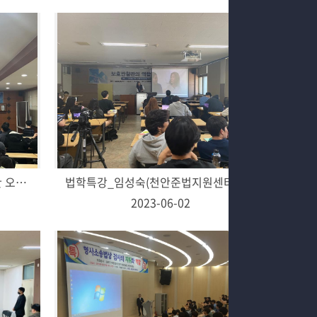
법학과 2차 학술 특강 "경찰에 대한 오해와 이해" 진행
법학특강_임성숙(천안준법지원센터 사무관)
2023-06-02