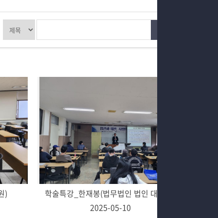
학과과정
법학학술특강
커뮤니티
홈페이지가이드
원)
학술특강_한재봉(법무법인 법인 대표변호사)
2025-05-10