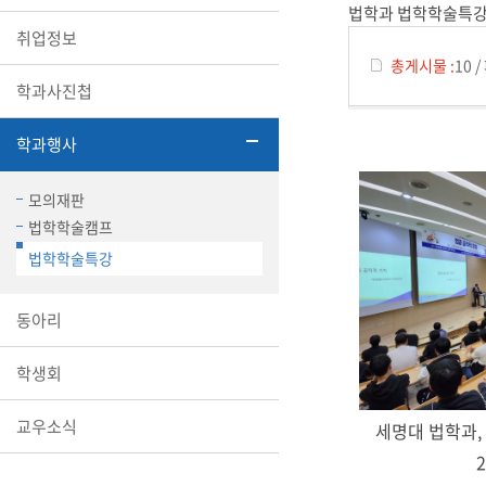
법학과 법학학술특
취업정보
총게시물 :
10
/
학과사진첩
학과행사
모의재판
법학학술캠프
법학학술특강
동아리
학생회
교우소식
2