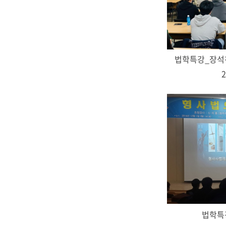
2
법학특