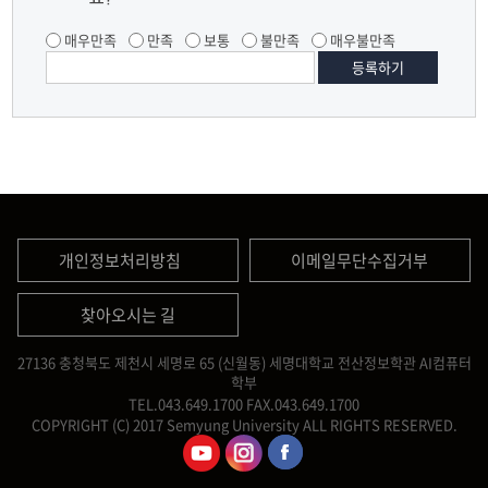
매우만족
만족
보통
불만족
매우불만족
개인정보처리방침
이메일무단수집거부
찾아오시는 길
27136 충청북도 제천시 세명로 65 (신월동) 세명대학교 전산정보학관 AI컴퓨터
학부
TEL.043.649.1700
FAX.043.649.1700
COPYRIGHT (C) 2017 Semyung University ALL RIGHTS RESERVED.