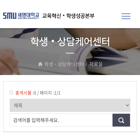
교육혁신‧학생성공본부
학생‧상담케어센터
자료실
학생‧상담케어센터
총게시물 :
0
/
페이지 :
1/1
검색어를 입력해주세요.