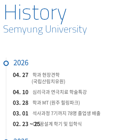
학과연혁
MOU 체결
2026
04. 27
학과 현장견학
(국립산림치유원)
04. 10
심리극과 연극치료 학술특강
03. 28
학과 MT (원주 힐링파크)
03. 01
석사과정 7기까지 78명 졸업생 배출
02. 23 ~ 25
OT 꿈설계 학기 및 입학식