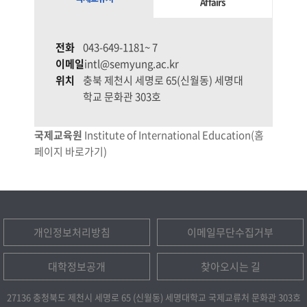
Affairs
전화
043-649-1181~ 7
이메일
intl@semyung.ac.kr
위치
충북 제천시 세명로 65(신월동) 세명대
학교 문화관 303호
국제교육원
Institute of International Education(홈
페이지 바로가기)
개인정보처리방침
이메일무단수집거부
대학정보공개
찾아오시는 길
27136 충청북도 제천시 세명로 65 (신월동) 세명대학교 국제교류처 문화관 303호