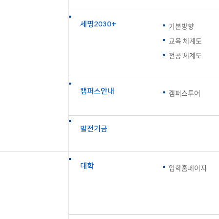
부속제천한방병원
부속충주한방병원
교환학생
교양교육 체계도
전공 체계도
비교과 
해외어학연수
장학제도
장학금신청ㆍ지급
장학캘린
세명2030+
기본방향
국외인턴십
기관
교수노동조합
내
자기설계 해외배낭연수
교육 체계도
캠퍼스투어
오시는길
통학버스 안내
전공 체계도
통학버스 운행안내
통학버스 출발장소
대학생 병무행정(군입영)
전역 후 복학
서발급
캠퍼스안내
캠퍼스투어
대
예비군연대소개
전입신청안내
교육훈
실
발전기금
TC)
ROTC란
학군단소개
uidance
전과/복수(부)·학생설계
학생설계전공 사례
ROTC제도란?
지휘관 소개
 안내 프
Q&A
제도의 특징
업무담당자 소개
대학
입학홈페이지
임관식
학습활동
소대장 생활
봉사활동
후보생 및 임관 후 혜택
예도
교내교육 및 입영훈련
체육활동