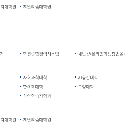
복지대학원
저널리즘대학원
세명통통 어플리케이션
소개
학생종합경력시스템
세빈샵(온라인학생창업몰)
사회과학대학
AI융합대학
한의과대학
교양대학
성인학습자학과
복지대학원
저널리즘대학원