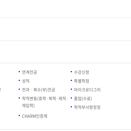
연계전공
수강신청
성적
특별학점
류
전과ㆍ복수(부)전공
마이크로디그리
학적변동(휴학·복학·제적·
졸업(수료)
재입학)
학적부사항정정
CHARM인증제