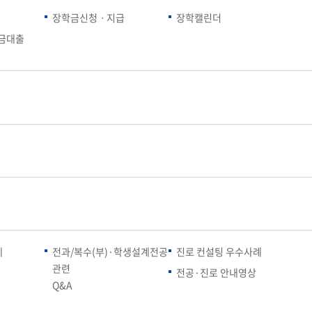
장학금신청ㆍ지급
장학캘린더
금대출
례
전과/복수(부)·학생설계전공
진로 컨설팅 우수사례
관련
전공·진로 안내영상
Q&A