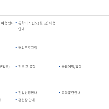
 이용 안내
통학버스 편도(월, 금) 이용
안내
해외프로그램
군입영)
전역 후 복학
국외여행/유학
전입신청안내
교육훈련안내
내
훈련장 안내