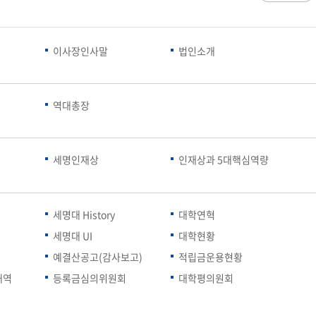
과
저널리즘연구소 소개
수업시간/결석계
심역량
구성원소개
전자출결
대학/대학원
스템공학
연구 및 자료실
강의건물 약자표시
이사장인사말
법인소개
공
출판물
성적
특별학점
학사지원
편의시설
교목/교화/교가
세명대 UI
대학현황
성적열람 및 정정,성적인정
편의점
상징물
심볼마크
교직원현황
대학생활
유급
학생식당
역대총장
교가
로고타입
학생현황
학사경고
학생휴게실
전용색상
시설현황
연구/산학
학년/학기 재이수
서점
시그니처
요람집
마이크로디그리
학·석사연계과정
우편취급국
세명 캐릭터
세명인재상
인재상과 5대핵심역량
기관/시설
마이크로디그리 안내
복사실
업무추진비 집행내역
등록금심의위원회
학적변동(휴학·복학·제적·재입학)
졸업(수료)
웰니스센터
력센터
기술사업화센터
중소기업산학협력센터
SMU Story
등록금심의위원회
휴학
졸업
65번가
등록금심의위원회 회의록
상시험센터(SMCTC)
ANCHOR사업단
세명대 History
대학연혁
복학
졸업연기
소통·공감
단양군어린이급식관리지원센터
세명대 UI
대학현황
자퇴
조기졸업
러스사업추진단
단양군농촌활성화지원센터
제적
졸업논문
, 금) 이용 안내
예결산공고(감사보고)
적립금운용현황
학교기업
재입학
학년별 수료학점
내역
등록금심의위원회
대학평의원회
증제
홈페이지가이드
획 체계
교육 체계도
특성화 체계도