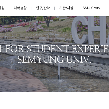
지원
대학생활
연구/산학
기관/시설
SMU Story
안내영상
단
표
MU
설립자발자취
입학홈페이지
인문예술대학
산학협력단 소개
이사장인사말
입학정보통합시스템(합격조회
연구지원
사회과학대학
지식재산권
법인소개
미디어콘텐츠창작학과
경찰학과
자매회사 및
외국어학부
행정학과
임원현황
지원
처
일반ㆍ경영행정복지대학원
학생상담/심리
교내학술연구비 지원
교육혁신·학생성공본부
일반공지
장학 및 학사안내
권익보호
국제학술지 논문게재 
대학혁신사업단
저널리즘대학원
사회봉사지원
입찰공고
아트앤산업디자인학과
법학과
이사회(개최
센터 및 조직소
실내디자인학과
부동산지적학과
학교법인 임
국제학술회의 참가경비 지원
교원(강사,겸임교원포함)채용정보
학술대회 참가
행사안내
규정집
시각·영상디자인학과
소방방재학과
onal
아
교직과정안내
교무연구처
기획실
학생처
연계전공
사무처
주요업무
패션디자인학과
경영학과
실
교직교육 목적 및 교육목표
연계전공안내
인사말
역대총장
봉사단운영
세명대학교 연구윤리
산학협력단
생명윤리위원회
공연예술학과
회계세무금융학과
이수안내
e-Book디자인ㆍ
제8,9대 총장 이용걸
영화웹툰애니메이션학과
글로벌물류학과
포츠 아카데
원처
취·창업지원처 소개
학생종합경력시스템
교직과목 해설
정밀의료인공지능
제6,7대 총장 김유성
미디어문화학부
호텔경영학과
업단
U
대학축제
학생자치기구
학생커뮤니티
신청서 다운로드
화장품생명융합학
학술정보원
학생활동
캠퍼스풍경
평생교육원
편집방송국
제5대 총장 김광림
관광경영학과
총학생회
천연물소재융합학
제4대 총장 염재선
항공서비스학과
eLap 다이
공자학원
총대의원회
제약바이오융합학
제3대 총장 권영우
광고홍보학과
MU
세명소식지
홍보동영상
홍보포스터
커뮤니티 연합회
AI천연물개발
초대학장 제1,2대 총장 김엽
사회복지학과
소
AI천연물콘텐츠
dLap 또
인문사회과학연구소
한의학연구소
상담심리학과