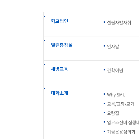
첨단바이오융합학
밥
인문사회과학연구소 소개
한의학연구소 소개
장
온라인접수시스템
건학이념
세명인재상
인재상과 5대핵
AI융합전공
연구소 조직
연구소 조직
스마트이차전지시
학술·연구활동 실적
학술·연구활동 실적
일반ㆍ경영행정복지대학원
저널리즘대학원
학교법인
설립자발자취
센서반도체융합전
논문집
논문집 검색
진대회
학생생활관
온라인접수시스템
보건진료소
체육시설
Why SMU
세명대 History
대학연혁
공지사항 및 자료실
원
2020년대
연구소소개
열린총장실
인사말
2010년대
연구소 조직
2000년대
학술·연구활동 실적
1990년대
논문집 검색
국내대학 학점교류
전과ㆍ복수(부)전공
1980년대
세명교육
건학이념
전과
예결산공고(감사보고)
적립금운용현황
산하기관
복수(부)전공
산학협력단
세명창업보육센터
지역협
예산공고
결산공고
대학소개
도심관광활성화센터
화장품·건강기능식품 임
Why SMU
대학평의원회
기금운용심의회
제천시어린이·사회복지급식관리지원센터
교목/교화/교가
대학평의원회
기금운용심의회
제천시농촌협약지원센터
제천시농촌활력플
통학증(월 정기권) 이용 안내
통학버스 편도(월
요람집
대학평의원회 회의록
기금운용심의회 회의록
제천시탄소중립지원센터
업무추진비 집행
학적부사항정정
교육과정
CHARM인
기금운용심의회
국내외 교류현황
해외프로그램
기본방향
비전 및 전략설정과정
발전계