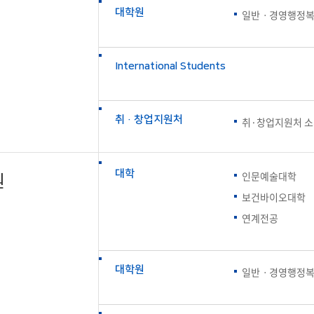
학군단 건물
대학원
일반ㆍ경영행정
내
SETOPIA
컴퓨터 실습실
디지털자료실
International Students
취·창업지원처
취·창업지원처 
원
대학
인문예술대학
보건바이오대학
연계전공
대학원
일반ㆍ경영행정