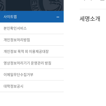
또꼬마김
학생복지
민송백일
세명교육
대학원
사이트맵
세명소개
시설이용
해카톤 경
대학소개
본인확인서비스
평생교육
개인정보처리방침
개인정보 목적 외 이용제공대장
산학협력 
영상정보처리기기 운영관리 방침
이메일무단수집거부
통학버스
대학정보공시
국제교류
세명2030+
부속병원