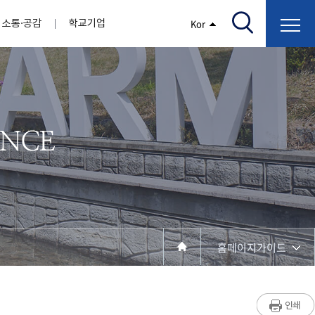
소통·공감
학교기업
Kor
/고지서출력/납부조회)
AI융합대학
부속기관
정보광장(자료실)
보건바이오대학
 기관
AI컴퓨터학부
간호학과
스마트IT학부
작업치료학과
지원
센터
대학일자리플러스센터
정보보호
학술저서발간 지원
장애학생지원센터
채용공고
인권센터
학습역량강화
, 회의록)
전기공학과
임상병리학과
개
소개
원과 친족관계에 있는 교직원 현황
전자공학과
바이오제약산업학부
경비 지원
부설연구소 학술회의 개최 경비 지원
취업진로상담
지원서비스
건축학과
바이오코스메틱학과
학생증발급
입학관리본부
수강신청
국제교류처
취ㆍ창업지원처
장애학생도우미
건설환경공학과
뷰티케어학과
수강신청
찾아오시는길
동물실험윤리위원회
환경에너지학과
바이오식품영양학부
제작학
동일과목전공인정
전기전자공학과
동물보건학과
세빈샵(온라인학생창업몰)
융합학
재수강
재난안전학과
생활체육학과
학생사회봉사
학생위원회
수강포기
학생생활관
보건진료소
예비군연대
보건안전공학과
반려동물산업학과
홈페이지가이드
계절학기
한의과대학
교양대학
연계전공
수강신청 장바구니 제도
자율전공학부
성인학습자학과
세명소개
라디오CM
출석/시험
라이프복지상담학과
저널리즘연구소
시험
건강생활학과
입학/취업