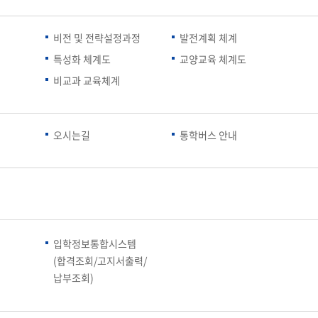
교육체계
더
국가장학금·학자금대출
비전 및 전략설정과정
발전계획 체계
특성화 체계도
교양교육 체계도
비교과 교육체계
국외여행/유학
병무관련사이트
오시는길
통학버스 안내
련안내
훈련연기/보류안내
훈련장 안내
지원안내
공지사항
전공 관련
진로 컨설팅 우수사례
지원/선발절차
모집일정
전공·진로 안내영상
입학정보통합시스템
선발방법
(합격조회/고지서출력/
선발요소/배점
납부조회)
지원자격
세부선발방법