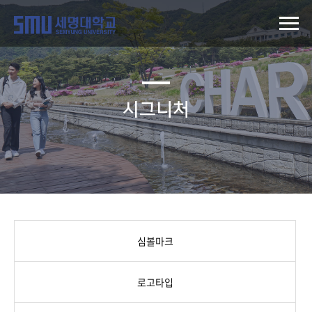
시그니처
심볼마크
로고타입