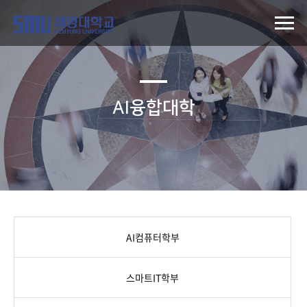
AI융합대학
AI컴퓨터학부
스마트IT학부