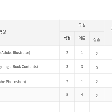
세명통통 어플리케이션
구성
목명
학점
이론
실습
e Illustrator)
2
1
2
ng e-Book Contents)
3
3
0
e Photoshop)
2
1
2
5
4
2