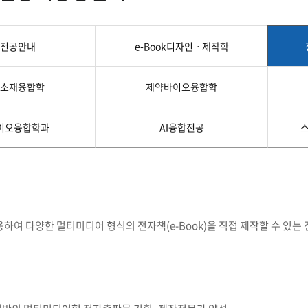
첨단바이오융합학
밥
인문사회과학연구소 소개
한의학연구소 소개
장
온라인접수시스템
건학이념
세명인재상
인재상과 5대핵
AI융합전공
연구소 조직
연구소 조직
스마트이차전지시
학술·연구활동 실적
학술·연구활동 실적
일반ㆍ경영행정복지대학원
저널리즘대학원
전공안내
e-Book디자인ㆍ제작학
센서반도체융합전
논문집
논문집 검색
진대회
학생생활관
온라인접수시스템
보건진료소
체육시설
Why SMU
세명대 History
대학연혁
공지사항 및 자료실
원
소재융합학
제약바이오융합학
2020년대
연구소소개
2010년대
연구소 조직
2000년대
학술·연구활동 실적
이오융합학과
AI융합전공
1990년대
논문집 검색
국내대학 학점교류
전과ㆍ복수(부)전공
1980년대
전과
예결산공고(감사보고)
적립금운용현황
산하기관
복수(부)전공
산학협력단
세명창업보육센터
지역협
예산공고
결산공고
도심관광활성화센터
화장품·건강기능식품 임
대학평의원회
기금운용심의회
하여 다양한 멀티미디어 형식의 전자책(e-Book)을 직접 제작할 수 있는
제천시어린이·사회복지급식관리지원센터
대학평의원회
기금운용심의회
제천시농촌협약지원센터
제천시농촌활력플
통학증(월 정기권) 이용 안내
통학버스 편도(월
대학평의원회 회의록
기금운용심의회 회의록
제천시탄소중립지원센터
학적부사항정정
교육과정
CHARM인
국내외 교류현황
해외프로그램
기본방향
비전 및 전략설정과정
발전계