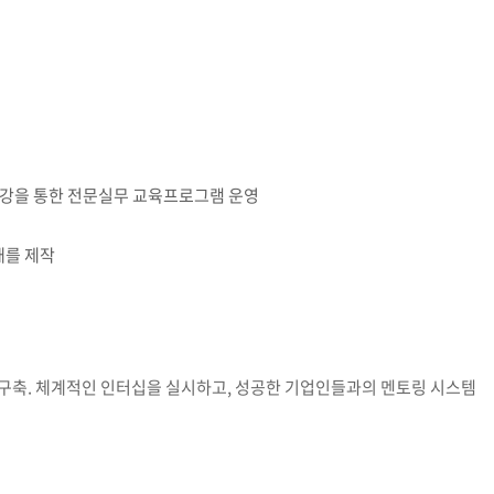
교육체계
더
국가장학금·학자금대출
국외여행/유학
병무관련사이트
특강을 통한 전문실무 교육프로그램 운영
련안내
훈련연기/보류안내
훈련장 안내
재를 제작
지원안내
공지사항
전공 관련
진로 컨설팅 우수사례
지원/선발절차
모집일정
전공·진로 안내영상
 구축. 체계적인 인터십을 실시하고, 성공한 기업인들과의 멘토링 시스템
선발방법
선발요소/배점
지원자격
세부선발방법