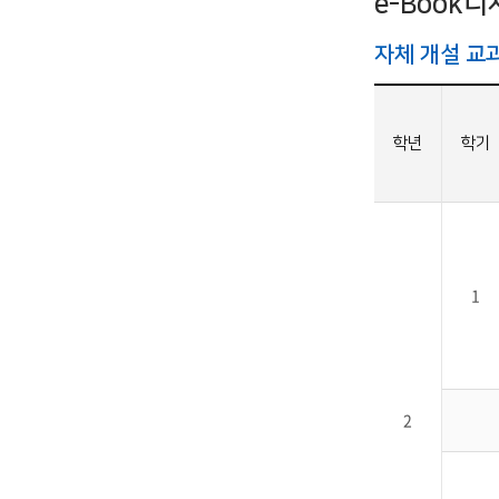
e-Book
자체 개설 교
IT지원안
학년
학기
1
2