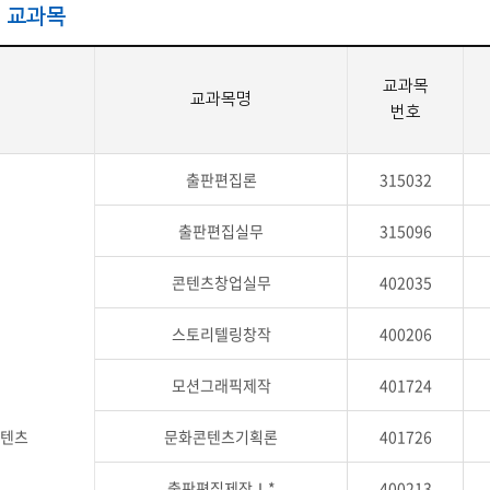
 교과목
교과목
역
교과목명
번호
출판편집론
315032
출판편집실무
315096
콘텐츠창업실무
402035
스토리텔링창작
400206
모션그래픽제작
401724
텐츠
문화콘텐츠기획론
401726
출판편집제작Ⅰ*
400213