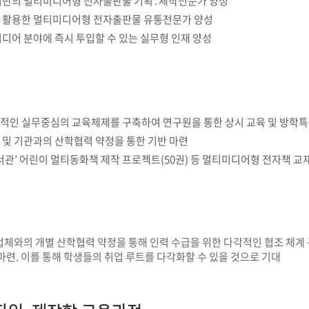
기반의 멀티미디어형 전자출판물 기획․제작전문가 양성
부속제천한방병원
부속충주한방병원
교환학생
교양교육 체계도
전공 체계도
비교과 
 활용한 멀티미디어형 전자출판물 유통전문가 양성
해외어학연수
장학제도
장학금신청ㆍ지급
장학캘린
디어 분야에 즉시 투입할 수 있는 실무형 인재 양성
국외인턴십
기관
교수노동조합
내
자기설계 해외배낭연수
캠퍼스투어
오시는길
통학버스 안내
통학버스 운행안내
통학버스 출발장소
대학생 병무행정(군입영)
전역 후 복학
서발급
적인 실무중심의 교육체제를 구축하여 연구원을 통한 상시 교육 및 방학
 및 기관과의 산학협력 약정을 통한 기반 마련
대
예비군연대소개
전입신청안내
교육훈
실
서관’ 어린이 멀티동화책 제작 프로젝트(50권) 등 멀티미디어형 전자책 교
TC)
ROTC란
학군단소개
uidance
전과/복수(부)·학생설계
학생설계전공 사례
ROTC제도란?
지휘관 소개
 안내 프
Q&A
제도의 특징
업무담당자 소개
업체와의 개별 산학협력 약정을 통해 인력 수급을 위한 다각적인 협조 체계
임관식
학습활동
마련. 이를 통해 학생들의 취업 루트를 다각화할 수 있을 것으로 기대
소대장 생활
봉사활동
후보생 및 임관 후 혜택
예도
교내교육 및 입영훈련
체육활동