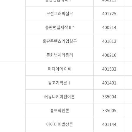
모션그래픽실무
401725
출판편집제작Ⅱ*
400214
출판콘텐츠기업실무
401613
문화법제와윤리
400216
미디어의 이해
401532
광고기획론Ⅰ
401401
커뮤니케이션이론
335004
홍보학원론
335005
아이디어발상론
401144