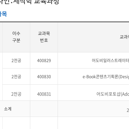
디자인․제작학 교육과정
학군단 건물
과목
내
SETOPIA
컴퓨터 실습실
디지털자료실
이수
교과목
교과
구분
번호
2전공
400829
어도비일러스트레이터(Adob
2전공
400830
e-Book콘텐츠기획론(Designi
2전공
400831
어도비포토샵(Adob
소계
2