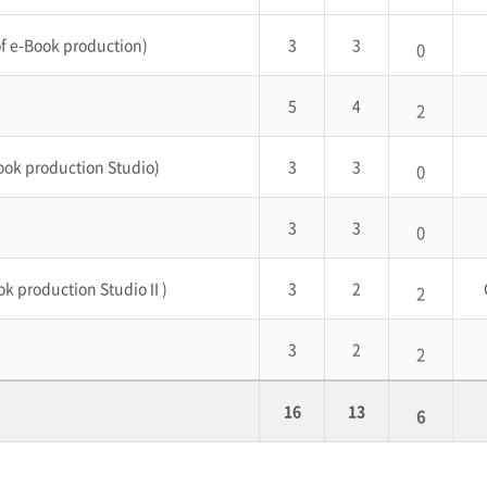
 e-Book production)
3
3
0
5
4
2
 production Studio)
3
3
0
3
3
0
production StudioⅡ)
3
2
2
3
2
2
16
13
6