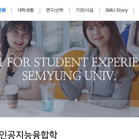
지원
대학생활
연구/산학
기관/시설
SMU Story
안내영상
단
표
MU
설립자발자취
입학홈페이지
인문예술대학
산학협력단 소개
이사장인사말
입학정보통합시스템(합격조회
연구지원
사회과학대학
지식재산권
법인소개
미디어콘텐츠창작학과
경찰학과
자매회사 및
외국어학부
행정학과
임원현황
지원
처
일반ㆍ경영행정복지대학원
학생상담/심리
교내학술연구비 지원
교육혁신·학생성공본부
일반공지
장학 및 학사안내
권익보호
국제학술지 논문게재 
대학혁신사업단
저널리즘대학원
사회봉사지원
입찰공고
아트앤산업디자인학과
법학과
이사회(개최
센터 및 조직소
실내디자인학과
부동산지적학과
학교법인 임
국제학술회의 참가경비 지원
교원(강사,겸임교원포함)채용정보
학술대회 참가
행사안내
규정집
시각·영상디자인학과
소방방재학과
onal
아
교직과정안내
교무연구처
기획실
학생처
연계전공
사무처
주요업무
패션디자인학과
경영학과
실
교직교육 목적 및 교육목표
연계전공안내
인사말
역대총장
봉사단운영
세명대학교 연구윤리
산학협력단
생명윤리위원회
공연예술학과
회계세무금융학과
이수안내
e-Book디자인ㆍ
제8,9대 총장 이용걸
영화웹툰애니메이션학과
글로벌물류학과
포츠 아카데
원처
취·창업지원처 소개
학생종합경력시스템
교직과목 해설
정밀의료인공지능
제6,7대 총장 김유성
미디어문화학부
호텔경영학과
업단
U
대학축제
학생자치기구
학생커뮤니티
신청서 다운로드
화장품생명융합학
학술정보원
학생활동
캠퍼스풍경
평생교육원
편집방송국
제5대 총장 김광림
관광경영학과
총학생회
천연물소재융합학
제4대 총장 염재선
항공서비스학과
eLap 다이
공자학원
총대의원회
제약바이오융합학
제3대 총장 권영우
광고홍보학과
MU
세명소식지
홍보동영상
홍보포스터
커뮤니티 연합회
AI천연물개발
초대학장 제1,2대 총장 김엽
사회복지학과
소
인공지능융합학
AI천연물콘텐츠
dLap 또
인문사회과학연구소
한의학연구소
상담심리학과