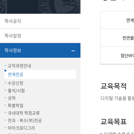
또꼬마김
학생복지
민송백일
세명교육
대학원
연계
학사공지
시설이용
해카톤 경
대학소개
학사일정
평생교육
천연물
학사정보
첨단바
교직과정안내
연계전공
산학협력 
수강신청
교육목적
출석/시험
성적
디지털 기술을 활용
통학버스
특별학점
국내대학 학점교류
전과ㆍ복수(부)전공
교육목표
국제교류
마이크로디그리
세명2030+
부속병원