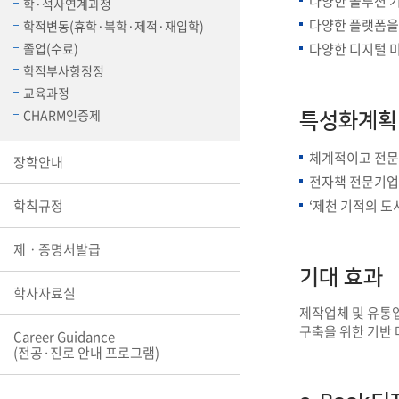
다양한 솔루션 
학·석사연계과정
장학안내
다양한 플랫폼을
학적변동(휴학·복학·제적·재입학)
졸업(수료)
다양한 디지털 미
기타 교내
학적부사항정정
캠퍼스안
학칙규정
교육과정
CHARM인증제
특성화계획
병무행정
제ㆍ증명
체계적이고 전문
장학안내
발전기금
전자책 전문기업
예비군연
학사자료
학칙규정
‘제천 기적의 도
학군단(RO
제ㆍ증명서발급
Career G
기대 효과
(전공·진로
학사자료실
로그램)
제작업체 및 유통
구축을 위한 기반 
Career Guidance
(전공·진로 안내 프로그램)