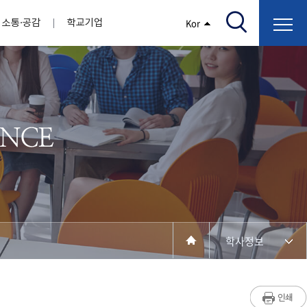
소통·공감
학교기업
Kor
/고지서출력/납부조회)
AI융합대학
부속기관
정보광장(자료실)
보건바이오대학
 기관
AI컴퓨터학부
간호학과
스마트IT학부
작업치료학과
지원
센터
대학일자리플러스센터
정보보호
학술저서발간 지원
장애학생지원센터
채용공고
인권센터
학습역량강화
, 회의록)
전기공학과
임상병리학과
개
소개
원과 친족관계에 있는 교직원 현황
전자공학과
바이오제약산업학부
경비 지원
부설연구소 학술회의 개최 경비 지원
취업진로상담
지원서비스
건축학과
바이오코스메틱학과
학생증발급
입학관리본부
수강신청
국제교류처
취ㆍ창업지원처
장애학생도우미
건설환경공학과
뷰티케어학과
수강신청
찾아오시는길
동물실험윤리위원회
환경에너지학과
바이오식품영양학부
제작학
동일과목전공인정
전기전자공학과
동물보건학과
세빈샵(온라인학생창업몰)
융합학
재수강
재난안전학과
생활체육학과
학생사회봉사
학생위원회
수강포기
학생생활관
보건진료소
예비군연대
보건안전공학과
반려동물산업학과
학사정보
계절학기
한의과대학
교양대학
연계전공
수강신청 장바구니 제도
자율전공학부
성인학습자학과
세명소개
라디오CM
출석/시험
라이프복지상담학과
저널리즘연구소
시험
건강생활학과
입학/취업