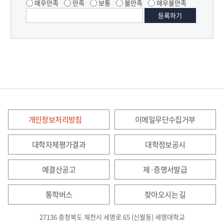
매우만족
만족
보통
불만족
매우불만족
개인정보처리방침
이메일무단수집거부
대학자체평가결과
대학정보공시
예결산공고
제·증명서발급
통학버스
찾아오시는 길
27136 충청북도 제천시 세명로 65 (신월동) 세명대학교