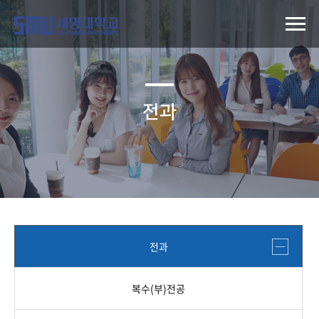
전과
전과
복수(부)전공