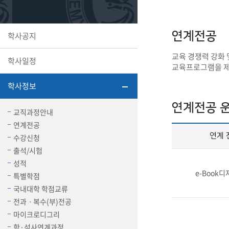
또꼬마김
학생복지
민송백일
세명교육
연계전공
학사공지
대학원
시설이용
해카톤 경
대학소개
교육 경쟁력 강화 
학사일정
교육프로그램을 
평생교육
학사정보
연계전공 
교직과정안내
연계전공
산학협력 
연계 
수강신청
출석/시험
성적
e-Book
특별학점
통학버스
국내대학 학점교류
전과ㆍ복수(부)전공
국제교류
마이크로디그리
세명2030+
부속병원
학·석사연계과정