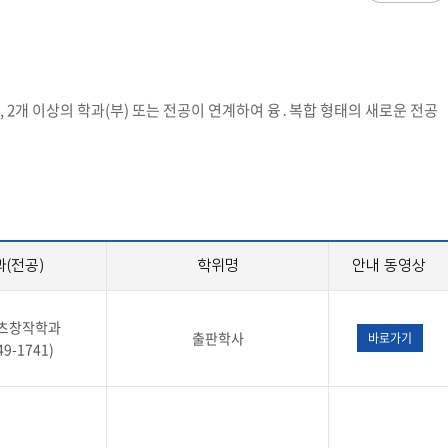
과
저널리즘연구소 소개
수업시간/결석계
건강생활학과(준비중)
심역량
구성원소개
전자출결
대학/대학원
스템공학
연구 및 자료실
강의건물 약자표시
공
출판물
성적
특별학점
학사지원
편의시설
교목/교화/교가
세명대 UI
대학현황
 2개 이상의 학과(부) 또는 전공이 연계하여 융․복합 형태의 새로운 전공
성적열람 및 정정,성적인정
편의점
상징물
심볼마크
교직원현황
대학생활
유급
학생식당
교가
로고타입
학생현황
학사경고
학생휴게실
전용색상
시설현황
연구/산학
학년/학기 재이수
서점
시그니처
요람집
마이크로디그리
학·석사연계과정
우편취급국
세명 캐릭터
기관/시설
마이크로디그리 안내
복사실
업무추진비 집행내역
등록금심의위원회
학적변동(휴학·복학·제적·재입학)
졸업(수료)
과(전공)
학위명
안내 동영상
웰니스센터
력센터
기술사업화센터
중소기업산학협력센터
SMU Story
등록금심의위원회
휴학
졸업
65번가
등록금심의위원회 회의록
상시험센터(SMCTC)
ANCHOR사업단
복학
졸업연기
소통·공감
츠창작학과
단양군어린이급식관리지원센터
자퇴
조기졸업
출판학사
바로가기
49-1741)
러스사업추진단
단양군농촌활성화지원센터
제적
졸업논문
, 금) 이용 안내
학교기업
재입학
학년별 수료학점
증제
홈페이지가이드
획 체계
교육 체계도
특성화 체계도