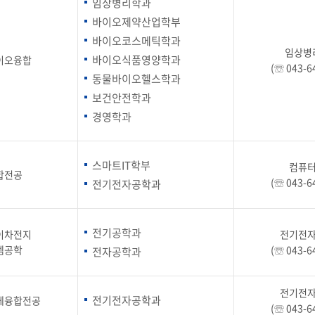
임상병리학과
바이오제약산업학부
바이오코스메틱학과
임상병
바이오식품영양학과
이오융합
(☏ 043-6
동물바이오헬스학과
보건안전학과
경영학과
스마트IT학부
컴퓨
합전공
(☏ 043-6
전기전자공학과
전기공학과
이차전지
전기전
템공학
(☏ 043-6
전자공학과
전기전
전기전자공학과
체융합전공
(☏ 043-6