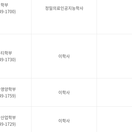
터학부
교육체계
정밀의료인공지능학사
더
국가장학금·학자금대출
49-1700)
국외여행/유학
병무관련사이트
뷰티학부
이학사
49-1730)
련안내
훈련연기/보류안내
훈련장 안내
지원안내
공지사항
품영양학부
전공 관련
이학사
진로 컨설팅 우수사례
지원/선발절차
49-1759)
모집일정
전공·진로 안내영상
선발방법
선발요소/배점
약산업학부
이학사
지원자격
49-1729)
세부선발방법