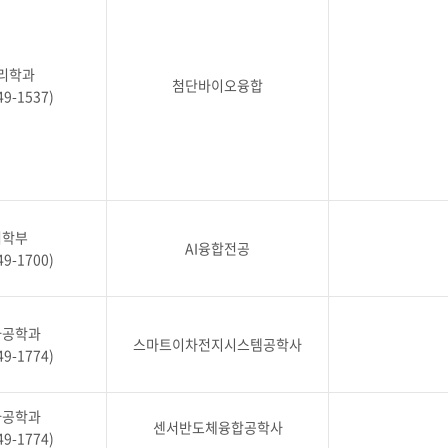
리학과
첨단바이오융합
49-1537)
터학부
AI융합전공
49-1700)
자공학과
스마트이차전지시스템공학사
49-1774)
자공학과
센서반도체융합공학사
49-1774)