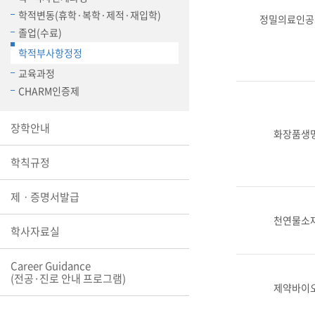
장학안내
학적변동(휴학·복학·제적·재입학)
정밀의료인공
졸업(수료)
기타 교내
학적부사항정정
캠퍼스안
학칙규정
교육과정
CHARM인증제
병무행정
제ㆍ증명
장학안내
화장품생
발전기금
예비군연
학사자료
학칙규정
학군단(RO
제ㆍ증명서발급
Career G
천연물소
(전공·진로
학사자료실
로그램)
Career Guidance
(전공·진로 안내 프로그램)
제약바이