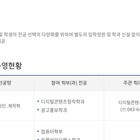
첨단바이오융합학
밥
인문사회과학연구소 소개
한의학연구소 소개
장
온라인접수시스템
건학이념
세명인재상
인재상과 5대핵
AI융합전공
연구소 조직
연구소 조직
스마트이차전지시
학술·연구활동 실적
학술·연구활동 실적
센서반도체융합전
논문집
논문집 검색
진대회
일반ㆍ경영행정복지대학원
저널리즘대학원
학생생활관
온라인접수시스템
보건진료소
체육시설
Why SMU
세명대 History
대학연혁
공지사항 및 자료실
및 학생의 전공 선택의 다양화를 위하여 별도의 입학정원 및 학과 신설 없이,
2020년대
제공
연구소소개
원
2010년대
연구소 조직
2000년대
학술·연구활동 실적
1990년대
논문집 검색
운영현황
국내대학 학점교류
전과ㆍ복수(부)전공
1980년대
전과
예결산공고(감사보고)
적립금운용현황
산하기관
복수(부)전공
전공명
참여 학부(과) 전공
주관 학
산학협력단
세명창업보육센터
지역협
예산공고
결산공고
도심관광활성화센터
화장품·건강기능식품 임
디지털콘텐츠창작학과
대학평의원회
기금운용심의회
디지털콘텐
제천시어린이·사회복지급식관리지원센터
디자인․제작학
(☏ 043-6
대학평의원회
기금운용심의회
광고홍보학과
제천시농촌협약지원센터
제천시농촌활력플
통학증(월 정기권) 이용 안내
통학버스 편도(월
대학평의원회 회의록
기금운용심의회 회의록
제천시탄소중립지원센터
학적부사항정정
교육과정
CHARM인
컴퓨터학부
국내외 교류현황
해외프로그램
기본방향
비전 및 전략설정과정
발전계