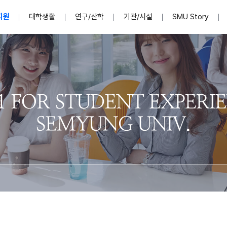
지원
대학생활
연구/산학
기관/시설
SMU Story
안내영상
단
표
MU
설립자발자취
입학홈페이지
인문예술대학
산학협력단 소개
이사장인사말
입학정보통합시스템(합격조회
연구지원
사회과학대학
지식재산권
법인소개
미디어콘텐츠창작학과
경찰학과
자매회사 및
외국어학부
행정학과
임원현황
지원
처
일반ㆍ경영행정복지대학원
학생상담/심리
교내학술연구비 지원
교육혁신·학생성공본부
일반공지
장학 및 학사안내
권익보호
국제학술지 논문게재 
대학혁신사업단
저널리즘대학원
사회봉사지원
입찰공고
아트앤산업디자인학과
법학과
이사회(개최
센터 및 조직소
실내디자인학과
부동산지적학과
학교법인 임
국제학술회의 참가경비 지원
교원(강사,겸임교원포함)채용정보
학술대회 참가
행사안내
규정집
시각·영상디자인학과
소방방재학과
onal
아
교직과정안내
교무연구처
기획실
학생처
연계전공
사무처
주요업무
패션디자인학과
경영학과
실
교직교육 목적 및 교육목표
연계전공안내
인사말
역대총장
봉사단운영
세명대학교 연구윤리
산학협력단
생명윤리위원회
공연예술학과
회계세무금융학과
이수안내
e-Book디자인ㆍ
제8,9대 총장 이용걸
영화웹툰애니메이션학과
글로벌물류학과
포츠 아카데
원처
취·창업지원처 소개
학생종합경력시스템
교직과목 해설
정밀의료인공지능
제6,7대 총장 김유성
미디어문화학부
호텔경영학과
업단
U
대학축제
학생자치기구
학생커뮤니티
신청서 다운로드
화장품생명융합학
학술정보원
학생활동
캠퍼스풍경
평생교육원
편집방송국
제5대 총장 김광림
관광경영학과
총학생회
천연물소재융합학
제4대 총장 염재선
항공서비스학과
eLap 다이
공자학원
총대의원회
제약바이오융합학
제3대 총장 권영우
광고홍보학과
MU
세명소식지
홍보동영상
홍보포스터
커뮤니티 연합회
AI천연물개발
초대학장 제1,2대 총장 김엽
사회복지학과
소
AI천연물콘텐츠
dLap 또
인문사회과학연구소
한의학연구소
상담심리학과