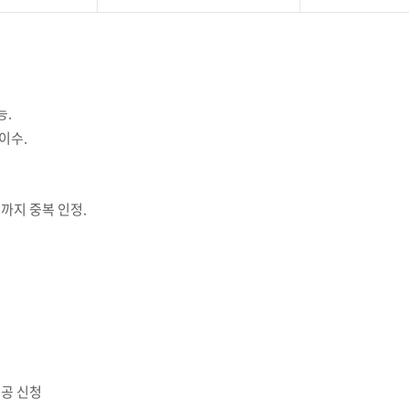
능.
이수.
까지 중복 인정.
.
전공 신청