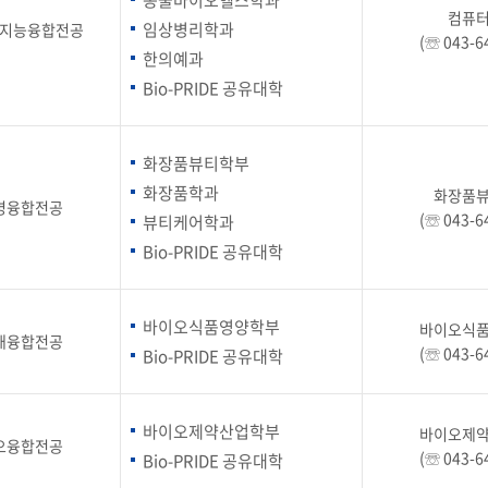
동물바이오헬스학과
부속제천한방병원
부속충주한방병원
교환학생
컴퓨
교양교육 체계도
전공 체계도
비교과 
임상병리학과
지능융합전공
해외어학연수
장학제도
장학금신청ㆍ지급
장학캘린
(☏ 043-6
한의예과
국외인턴십
기관
교수노동조합
내
Bio-PRIDE 공유대학
자기설계 해외배낭연수
캠퍼스투어
오시는길
통학버스 안내
통학버스 운행안내
통학버스 출발장소
화장품뷰티학부
대학생 병무행정(군입영)
전역 후 복학
서발급
화장품학과
화장품
명융합전공
(☏ 043-6
뷰티케어학과
대
예비군연대소개
전입신청안내
교육훈
실
Bio-PRIDE 공유대학
TC)
ROTC란
학군단소개
uidance
바이오식품영양학부
바이오식
전과/복수(부)·학생설계
재융합전공
학생설계전공 사례
ROTC제도란?
지휘관 소개
 안내 프
(☏ 043-6
Bio-PRIDE 공유대학
Q&A
제도의 특징
업무담당자 소개
임관식
학습활동
소대장 생활
봉사활동
바이오제약산업학부
바이오제
오융합전공
후보생 및 임관 후 혜택
예도
(☏ 043-6
Bio-PRIDE 공유대학
교내교육 및 입영훈련
체육활동