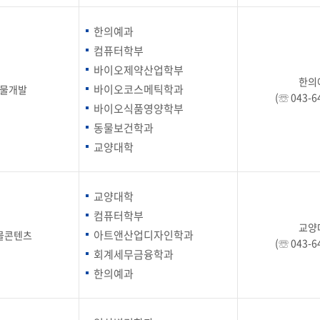
학군단 건물
한의예과
내
컴퓨터학부
SETOPIA
컴퓨터 실습실
디지털자료실
바이오제약산업학부
한의
바이오코스메틱학과
연물개발
(☏ 043-6
바이오식품영양학부
동물보건학과
교양대학
교양대학
컴퓨터학부
교양
아트앤산업디자인학과
물콘텐츠
(☏ 043-6
회계세무금융학과
한의예과