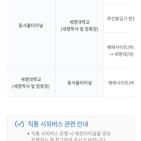
무인발급기 방문 →
세명대학교
동서울터미널
승
(세명학사 앞 정류장)
예매사이트(버스타고
→ 세명대(대) 선
→
세명대학교
동서울터미널
예매사이트(버스타고
(세명학사 앞 정류장)
→ 
직통 시외버스 관련 안내
직통 시외버스 운행 시 제천터미널을 경유
운행하는 점 참고하여 주시기 바랍니다.