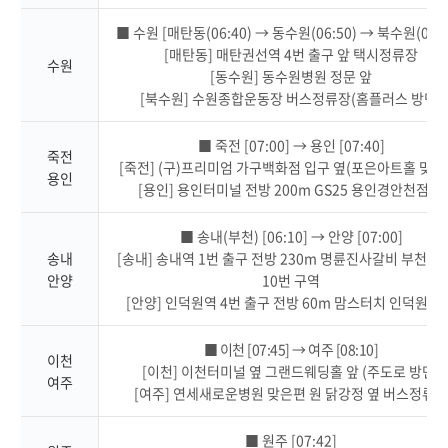
■ 수원 [매탄동(06:40) → 동수원(06:50) → 북수원(07:0
[매탄동] 매탄권선역 4번 출구 앞 택시정류장
수원
[동수원] 동수원병원 정문 앞
[북수원] 수원종합운동장 버스정류장(홈플러스 방면)
■ 죽전 [07:00] → 용인 [07:40]
죽전
[죽전] (구)프리미엄 가구백화점 입구 옆(포은아트홀 맞은
용인
[용인] 용인터미널 전방 200m GS25 용인경안천점 앞
■ 송내(부천) [06:10] → 안양 [07:00]
송내
[송내] 송내역 1번 출구 전방 230m 명륜진사갈비 부천송
안양
10번 구역
[안양] 인덕원역 4번 출구 전방 60m 맘스터치 인덕원점 
■ 이천 [07:45] → 여주 [08:10]
이천
[이천] 이천터미널 옆 그랜드웨딩홀 앞 (주도로 방면)
여주
[여주] 연세새로운병원 맞은편 원 닭강정 옆 버스정류
■ 원주 [07:42]