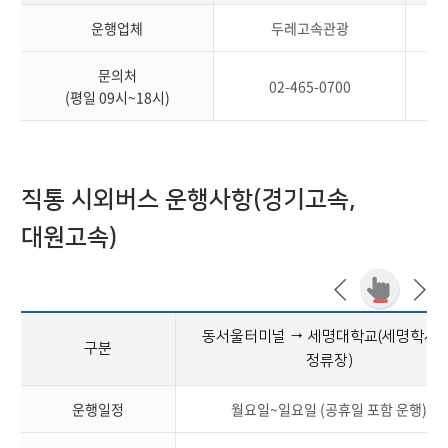
운행업체
두레고속관광
문의처
02-465-0700
(평일 09시~18시)
직통 시외버스 운행사항(경기고속,
대원고속)
동서울터미널 → 세명대학교(세명학사 
구분
정류장)
운행일정
월요일~일요일 (공휴일 포함 운행)