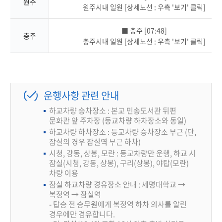
원주
원주시내 일원 [상세노선 : 우측 '보기' 클릭]
■ 충주 [07:48]
충주
충주시내 일원 [상세노선 : 우측 '보기' 클릭]
운행사항 관련 안내
하교차량 승차장소 : 본교 민송도서관 뒤편
문화관 앞 주차장 (등교차량 하차장소와 동일)
하교차량 하차장소 : 등교차량 승차장소 부근 (단,
잠실의 경우 잠실역 부근 하차)
시청, 강동, 상봉, 모란 : 등교차량만 운행, 하교 시
잠실(시청, 강동, 상봉), 구리(상봉), 야탑(모란)
차량 이용
잠실 하교차량 경유장소 안내 : 세명대학교 →
복정역 → 잠실역
- 탑승 전 승무원에게 복정역 하차 의사를 알린
경우에만 경유합니다.