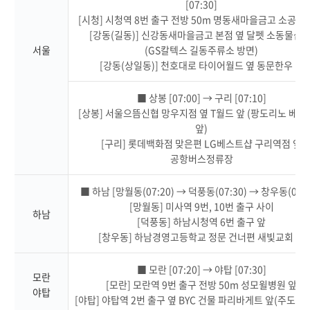
[07:30]
[시청] 시청역 8번 출구 전방 50m 명동새마을금고 소공지
[강동(길동)] 신강동새마을금고 본점 옆 달펫 소동물샵 
서울
(GS칼텍스 길동주류소 방면)
[강동(상일동)] 천호대로 타이어월드 옆 동문한우 앞
■ 상봉 [07:00] → 구리 [07:10]
[상봉] 서울으뜸신협 망우지점 옆 T월드 앞 (팡도리노 베
앞)
[구리] 롯데백화점 맞은편 LG베스트샵 구리역점 앞
공항버스정류장
■ 하남 [망월동(07:20) → 덕풍동(07:30) → 창우동(07:3
[망월동] 미사역 9번, 10번 출구 사이
하남
[덕풍동] 하남시청역 6번 출구 앞
[창우동] 하남경영고등학교 정문 건너편 새빛교회 앞
■ 모란 [07:20] → 야탑 [07:30]
모란
[모란] 모란역 9번 출구 전방 50m 성모윌병원 앞
야탑
[야탑] 야탑역 2번 출구 옆 BYC 건물 파리바게트 앞(주도로 